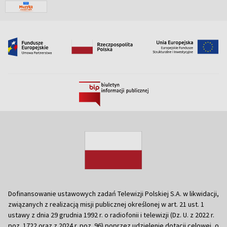
Dofinansowanie ustawowych zadań Telewizji Polskiej S.A. w likwidacji,
związanych z realizacją misji publicznej określonej w art. 21 ust. 1
ustawy z dnia 29 grudnia 1992 r. o radiofonii i telewizji (Dz. U. z 2022 r.
poz. 1722 oraz z 2024 r. poz. 96) poprzez udzielenie dotacji celowej, o