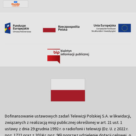
Dofinansowanie ustawowych zadań Telewizji Polskiej S.A. w likwidacji,
związanych z realizacją misji publicznej określonej w art. 21 ust. 1
ustawy z dnia 29 grudnia 1992 r. o radiofonii i telewizji (Dz. U. z 2022 r.
poz. 1722 oraz z 2024 r. poz. 96) poprzez udzielenie dotacji celowej, o