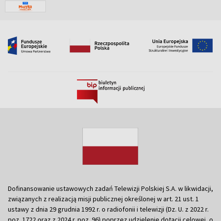
Dofinansowanie ustawowych zadań Telewizji Polskiej S.A. w likwidacji,
związanych z realizacją misji publicznej określonej w art. 21 ust. 1
ustawy z dnia 29 grudnia 1992 r. o radiofonii i telewizji (Dz. U. z 2022 r.
poz. 1722 oraz z 2024 r. poz. 96) poprzez udzielenie dotacji celowej, o