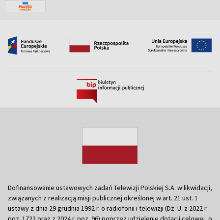
Dofinansowanie ustawowych zadań Telewizji Polskiej S.A. w likwidacji,
związanych z realizacją misji publicznej określonej w art. 21 ust. 1
ustawy z dnia 29 grudnia 1992 r. o radiofonii i telewizji (Dz. U. z 2022 r.
poz. 1722 oraz z 2024 r. poz. 96) poprzez udzielenie dotacji celowej, o