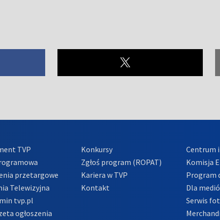
ment TVP
Konkursy
Centrum i
Programowa
Zgłoś program (ROPAT)
Komisja E
enia przetargowe
Kariera w TVP
Program d
ia Telewizyjna
Kontakt
Dla medi
min tvp.pl
Serwis fo
zeta ogłoszenia
Merchandi