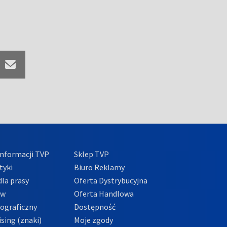
nformacji TVP
Sklep TVP
tyki
Biuro Reklamy
la prasy
Oferta Dystrybucyjna
ów
Oferta Handlowa
tograficzny
Dostępność
sing (znaki)
Moje zgody