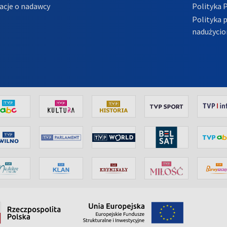
acje o nadawcy
Polityka 
Polityka 
nadużycio