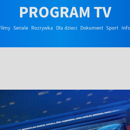
PROGRAM TV
Filmy
Seriale
Rozrywka
Dla dzieci
Dokument
Sport
Inf