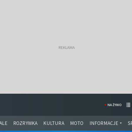
NA ŻYWO
ALE
ROZRYWKA
KULTURA
MOTO
INFORMACJE
S