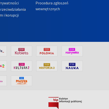
Prywatności
Procedura zgłoszeń
wewnętrznych
przeciwdziałania
m i korupcji