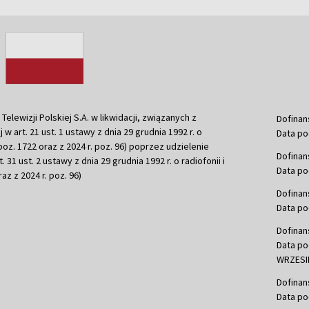
ewizji Polskiej S.A. w likwidacji, związanych z
Dofinan
j w art. 21 ust. 1 ustawy z dnia 29 grudnia 1992 r. o
Data po
r. poz. 1722 oraz z 2024 r. poz. 96) poprzez udzielenie
Dofinan
 31 ust. 2 ustawy z dnia 29 grudnia 1992 r. o radiofonii i
Data po
raz z 2024 r. poz. 96)
Dofinan
Data po
Dofinan
Data po
WRZESIE
Dofinan
Data po