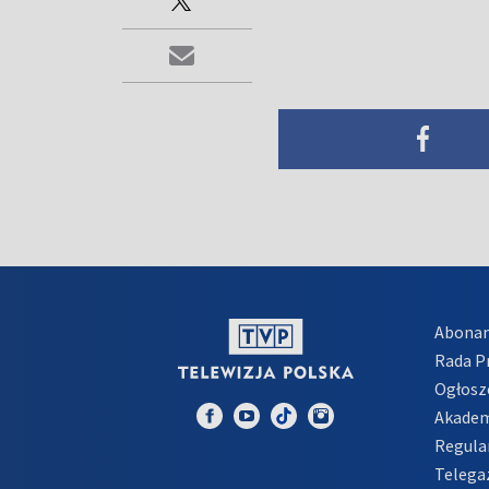
Abona
Rada 
Ogłosz
Akadem
Regula
Telega