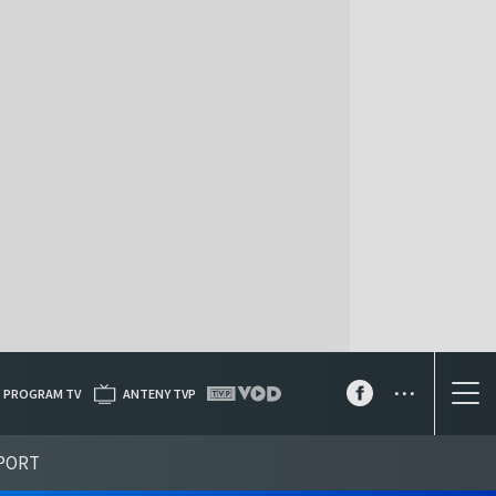
...
PROGRAM TV
ANTENY TVP
PORT