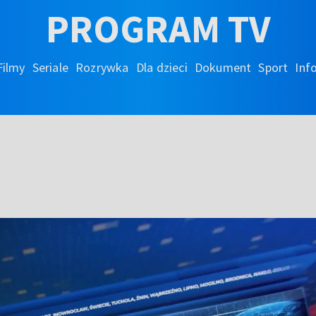
PROGRAM TV
Filmy
Seriale
Rozrywka
Dla dzieci
Dokument
Sport
Inf