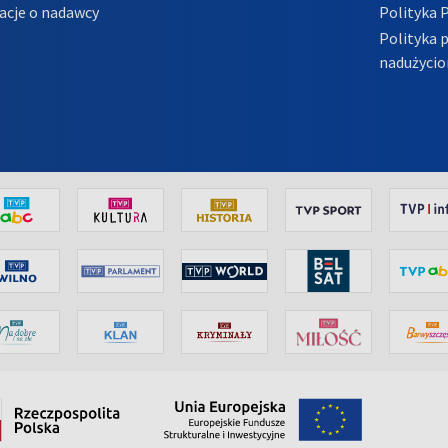
acje o nadawcy
Polityka 
Polityka 
nadużycio