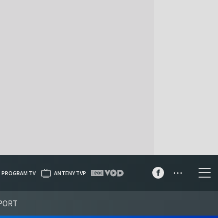
...
PROGRAM TV
ANTENY TVP
PORT