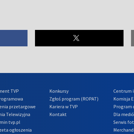
ment TVP
Konkursy
Centrum i
Programowa
Zgłoś program (ROPAT)
Komisja E
enia przetargowe
Kariera w TVP
Program d
ia Telewizyjna
Kontakt
Dla medi
min tvp.pl
Serwis fo
zeta ogłoszenia
Merchandi