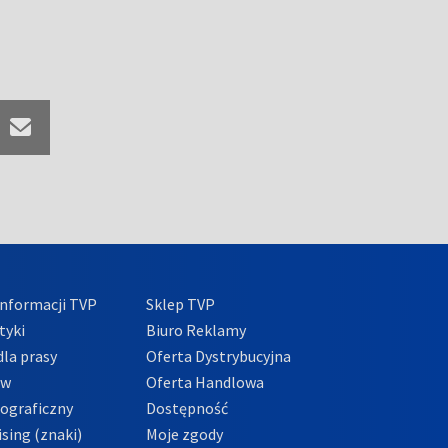
nformacji TVP
Sklep TVP
tyki
Biuro Reklamy
la prasy
Oferta Dystrybucyjna
ów
Oferta Handlowa
tograficzny
Dostępność
sing (znaki)
Moje zgody