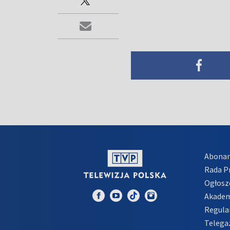
Abona
Rada 
Ogłosz
Akadem
Regula
Telega