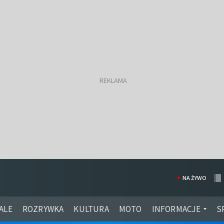
NA ŻYWO
ALE
ROZRYWKA
KULTURA
MOTO
INFORMACJE
S