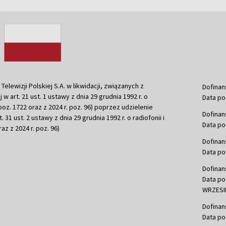
ewizji Polskiej S.A. w likwidacji, związanych z
Dofinan
j w art. 21 ust. 1 ustawy z dnia 29 grudnia 1992 r. o
Data po
r. poz. 1722 oraz z 2024 r. poz. 96) poprzez udzielenie
Dofinan
 31 ust. 2 ustawy z dnia 29 grudnia 1992 r. o radiofonii i
Data po
raz z 2024 r. poz. 96)
Dofinan
Data po
Dofinan
Data po
WRZESIE
Dofinan
Data po