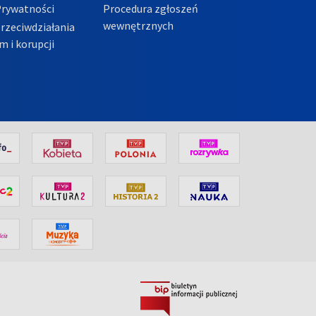
Prywatności
Procedura zgłoszeń
wewnętrznych
przeciwdziałania
m i korupcji