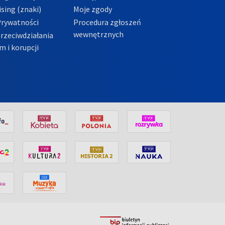
sing (znaki)
Moje zgody
Prywatności
Procedura zgłoszeń
wewnętrznych
przeciwdziałania
m i korupcji