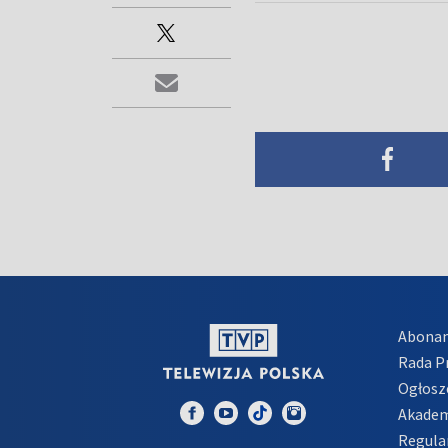
Abona
Rada 
Ogłosz
Akadem
Regula