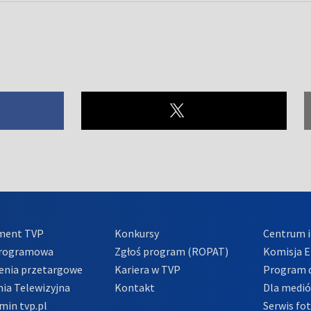
ment TVP
Konkursy
Centrum i
Programowa
Zgłoś program (ROPAT)
Komisja E
enia przetargowe
Kariera w TVP
Program d
ia Telewizyjna
Kontakt
Dla medi
min tvp.pl
Serwis fo