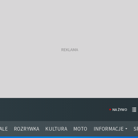
NA ŻYWO
ALE
ROZRYWKA
KULTURA
MOTO
INFORMACJE
S