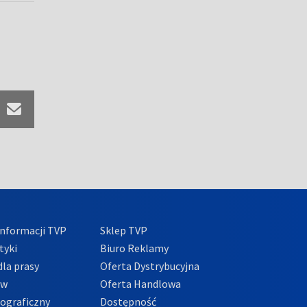
nformacji TVP
Sklep TVP
tyki
Biuro Reklamy
la prasy
Oferta Dystrybucyjna
ów
Oferta Handlowa
tograficzny
Dostępność