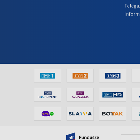
Telega
Inform