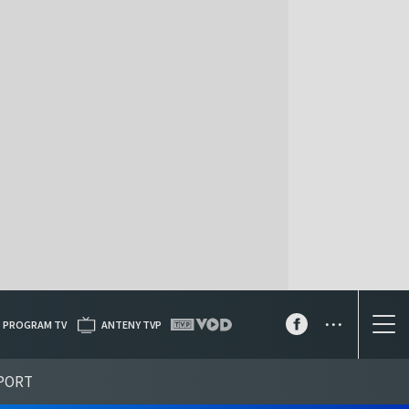
...
PROGRAM TV
ANTENY TVP
PORT