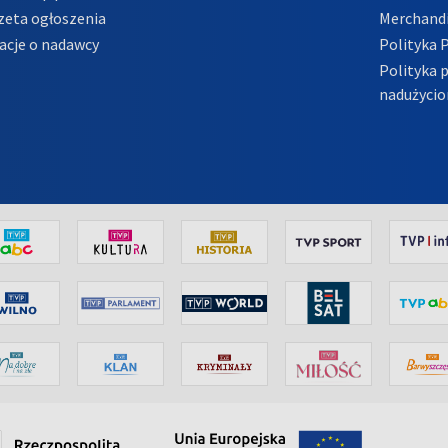
zeta ogłoszenia
Merchandi
acje o nadawcy
Polityka 
Polityka 
nadużycio