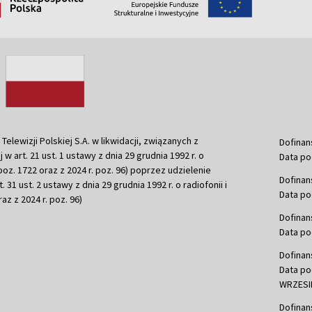
ewizji Polskiej S.A. w likwidacji, związanych z
Dofinan
j w art. 21 ust. 1 ustawy z dnia 29 grudnia 1992 r. o
Data po
r. poz. 1722 oraz z 2024 r. poz. 96) poprzez udzielenie
Dofinan
 31 ust. 2 ustawy z dnia 29 grudnia 1992 r. o radiofonii i
Data po
raz z 2024 r. poz. 96)
Dofinan
Data po
Dofinan
Data po
WRZESIE
Dofinan