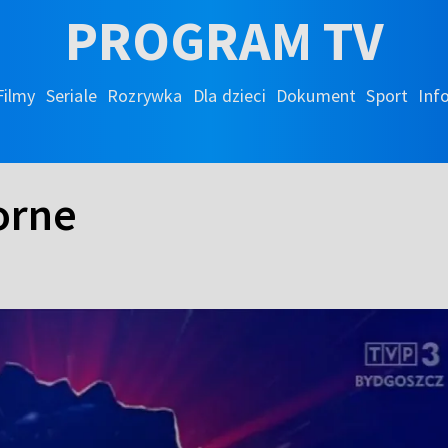
PROGRAM TV
Filmy
Seriale
Rozrywka
Dla dzieci
Dokument
Sport
Inf
orne