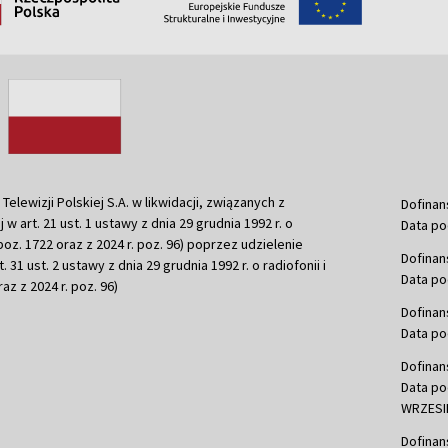
ewizji Polskiej S.A. w likwidacji, związanych z
Dofinan
j w art. 21 ust. 1 ustawy z dnia 29 grudnia 1992 r. o
Data po
r. poz. 1722 oraz z 2024 r. poz. 96) poprzez udzielenie
Dofinan
 31 ust. 2 ustawy z dnia 29 grudnia 1992 r. o radiofonii i
Data po
raz z 2024 r. poz. 96)
Dofinan
Data po
Dofinan
Data po
WRZESIE
Dofinan