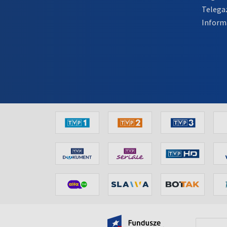
Telega
Inform