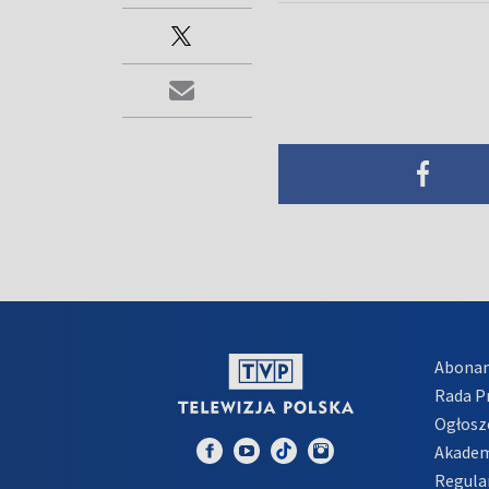
Abona
Rada 
Ogłosz
Akadem
Regula