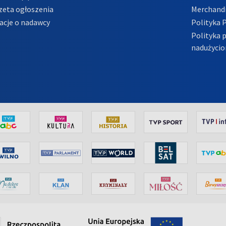
zeta ogłoszenia
Merchandi
acje o nadawcy
Polityka 
Polityka 
nadużycio