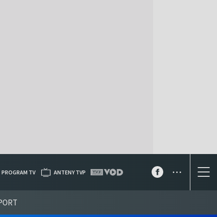
...
PROGRAM TV
ANTENY TVP
PORT