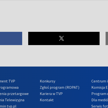
ment TVP
Konkursy
Centrum i
Programowa
Zgłoś program (ROPAT)
Komisja E
enia przetargowe
Kariera w TVP
Program d
ia Telewizyjna
Kontakt
Dla medi
min tvp.pl
Serwis fo