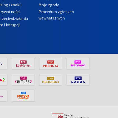
sing (znaki)
Moje zgody
Prywatności
Procedura zgłoszeń
wewnętrznych
przeciwdziałania
m i korupcji