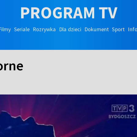
PROGRAM TV
Filmy
Seriale
Rozrywka
Dla dzieci
Dokument
Sport
Inf
orne