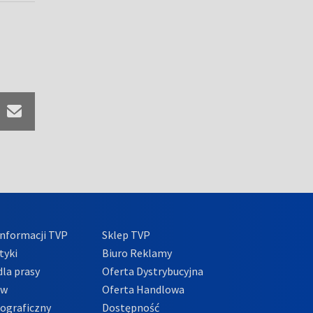
nformacji TVP
Sklep TVP
tyki
Biuro Reklamy
la prasy
Oferta Dystrybucyjna
ów
Oferta Handlowa
tograficzny
Dostępność