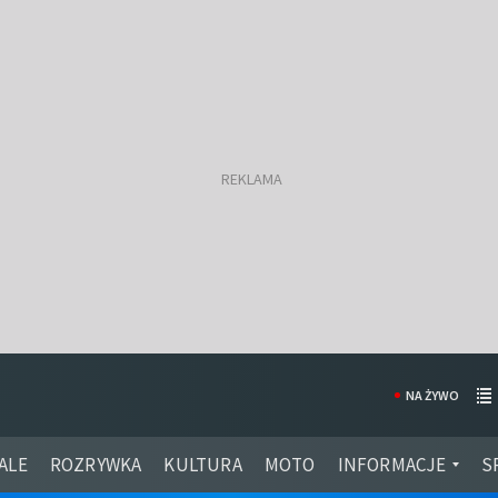
NA ŻYWO
ALE
ROZRYWKA
KULTURA
MOTO
INFORMACJE
S