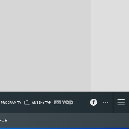
...
PROGRAM TV
ANTENY TVP
PORT