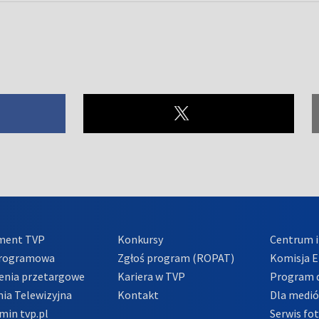
ment TVP
Konkursy
Centrum i
Programowa
Zgłoś program (ROPAT)
Komisja E
enia przetargowe
Kariera w TVP
Program d
ia Telewizyjna
Kontakt
Dla medi
min tvp.pl
Serwis fo