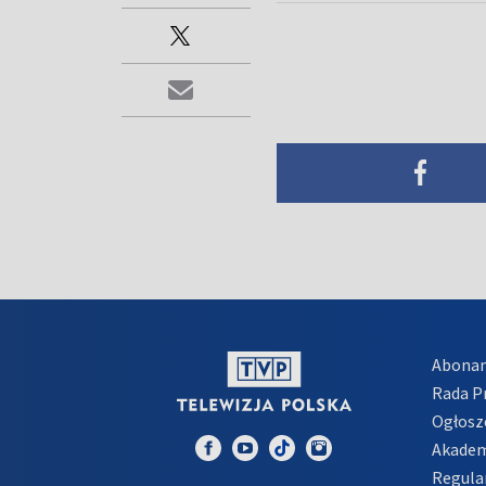
Abona
Rada 
Ogłosz
Akadem
Regula