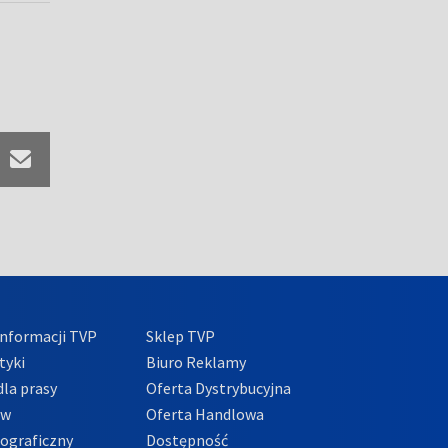
nformacji TVP
Sklep TVP
tyki
Biuro Reklamy
la prasy
Oferta Dystrybucyjna
ów
Oferta Handlowa
tograficzny
Dostępność