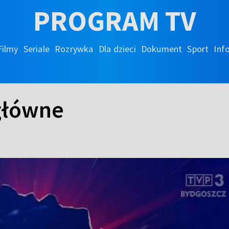
PROGRAM TV
Filmy
Seriale
Rozrywka
Dla dzieci
Dokument
Sport
Inf
 główne