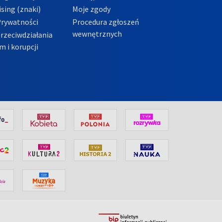
sing (znaki)
Moje zgody
Prywatności
Procedura zgłoszeń
wewnętrznych
przeciwdziałania
m i korupcji