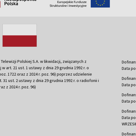
ewizji Polskiej S.A. w likwidacji, związanych z
Dofinan
j w art. 21 ust. 1 ustawy z dnia 29 grudnia 1992 r. o
Data po
r. poz. 1722 oraz z 2024 r. poz. 96) poprzez udzielenie
Dofinan
 31 ust. 2 ustawy z dnia 29 grudnia 1992 r. o radiofonii i
Data po
raz z 2024 r. poz. 96)
Dofinan
Data po
Dofinan
Data po
WRZESIE
Dofinan