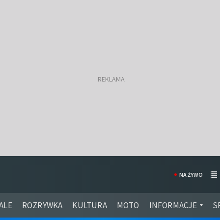
NA ŻYWO
ALE
ROZRYWKA
KULTURA
MOTO
INFORMACJE
S