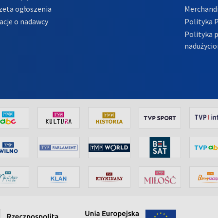
zeta ogłoszenia
Merchandi
acje o nadawcy
Polityka 
Polityka 
nadużycio