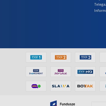
Telega
Inform