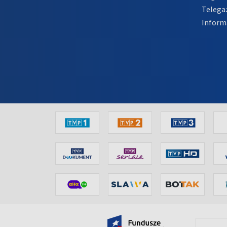
Telega
Inform