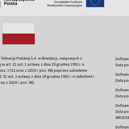
ewizji Polskiej S.A. w likwidacji, związanych z
Dofinan
j w art. 21 ust. 1 ustawy z dnia 29 grudnia 1992 r. o
Data po
r. poz. 1722 oraz z 2024 r. poz. 96) poprzez udzielenie
Dofinan
 31 ust. 2 ustawy z dnia 29 grudnia 1992 r. o radiofonii i
Data po
raz z 2024 r. poz. 96)
Dofinan
Data po
Dofinan
Data po
WRZESIE
Dofinan