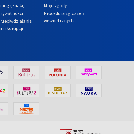
sing (znaki)
Moje zgody
Prywatności
Procedura zgłoszeń
wewnętrznych
przeciwdziałania
m i korupcji