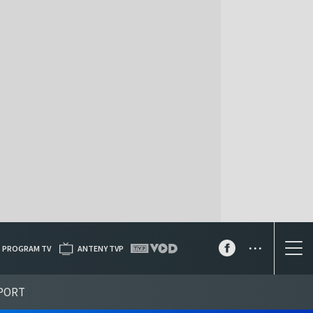
...
PROGRAM TV
ANTENY TVP
PORT