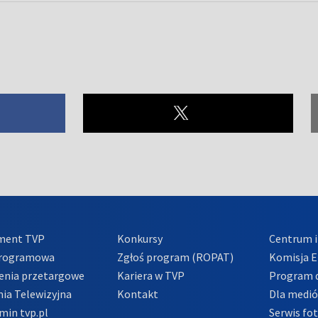
ment TVP
Konkursy
Centrum i
Programowa
Zgłoś program (ROPAT)
Komisja E
enia przetargowe
Kariera w TVP
Program d
ia Telewizyjna
Kontakt
Dla medi
min tvp.pl
Serwis fo