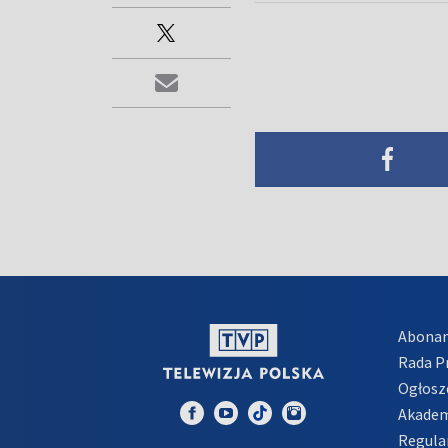
Abona
Rada 
Ogłosz
Akadem
Regula