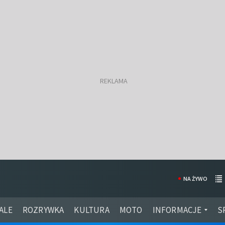
NA ŻYWO
ALE
ROZRYWKA
KULTURA
MOTO
INFORMACJE
S