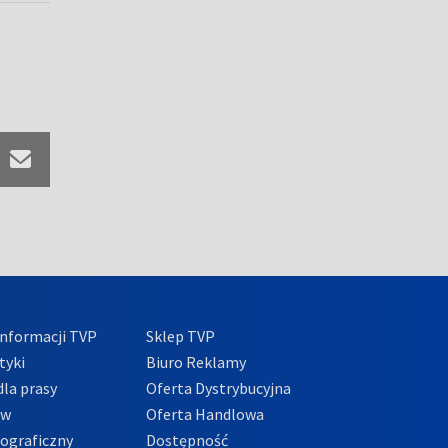
nformacji TVP
Sklep TVP
tyki
Biuro Reklamy
la prasy
Oferta Dystrybucyjna
ów
Oferta Handlowa
tograficzny
Dostępność