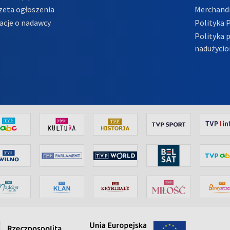
zeta ogłoszenia
Merchandi
acje o nadawcy
Polityka 
Polityka 
nadużycio