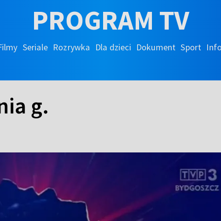
PROGRAM TV
Filmy
Seriale
Rozrywka
Dla dzieci
Dokument
Sport
Inf
nia g.