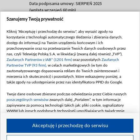
Data podpisania umowy: SIERPIEŃ 2025
(wpłata wrzesień 60 mln)
Szanujemy Twoją prywatność
Dofinansowanie 635 783 051,21 PLN
Data podpisania umowy: WRZESIEŃ 2025
Kliknij "Akceptuję i przechodzę do serwisu", aby wyrazić zgody na
(wpłata wrzesień 100 mln, październik 350
korzystanie z technologii automatycznego śledzenia i zbierania danych,
mln, listopad 265 mln)
dostęp do informacji na Twoim urządzeniu końcowym i ich
przechowywanie oraz na przetwarzanie Twoich danych osobowych przez
Dofinansowanie 48 862 000,00 PLN
nas, czyli Telewizję Polską S.A. w likwidacji (zwaną dalej również „TVP”),
Data podpisania umowy: GRUDZIEŃ 2025
Zaufanych Partnerów z IAB* (1201 firm)
oraz pozostałych
Zaufanych
(wpłata grudzień 60,548 mln)
Partnerów TVP (93 firm)
, w celach marketingowych (w tym do
zautomatyzowanego dopasowania reklam do Twoich zainteresowań i
Dofinansowanie 900 000 000,00 PLN
mierzenia ich skuteczności) i pozostałych, które wskazujemy poniżej, a
Data podpisania umowy: LUTY 2026 (wpłata
także zgody na udostępnianie przez nas identyfikatora PPID do Google.
26 lutego 80 mln, 4 marca 370 mln,
8
kwiecień 180 mln, 7 maja 180 mln, 8
Twoje dane osobowe zbierane podczas odwiedzania przez Ciebie naszych
czerwca 90 mln)
poszczególnych serwisów
zwanych dalej „Portalem”, w tym informacje
zapisywane za pomocą technologii takich jak: pliki cookie, sygnalizatory
Dofinansowanie 250 000 000,00 PLN
WWW lub innych podobnych technologii umożliwiających świadczenie
Data podpisania umowy LIPIEC 2026 (wpłata
dopasowanych i bezpiecznych usług, personalizację treści oraz reklam,
udostępnianie funkcji mediów społecznościowych oraz analizowanie ruchu
4 sierpnia 250 mln
Akceptuję i przechodzę do serwisu
w Internecie.
Twoje dane osobowe zbierane podczas odwiedzania przez Ciebie