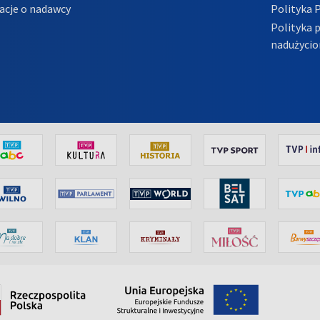
acje o nadawcy
Polityka 
Polityka 
nadużycio