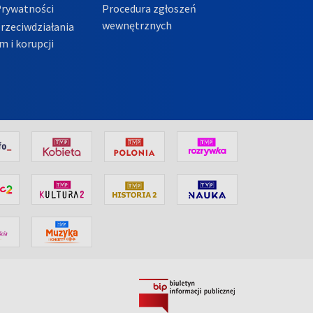
Prywatności
Procedura zgłoszeń
wewnętrznych
przeciwdziałania
m i korupcji