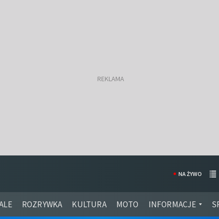
NA ŻYWO
ALE
ROZRYWKA
KULTURA
MOTO
INFORMACJE
S