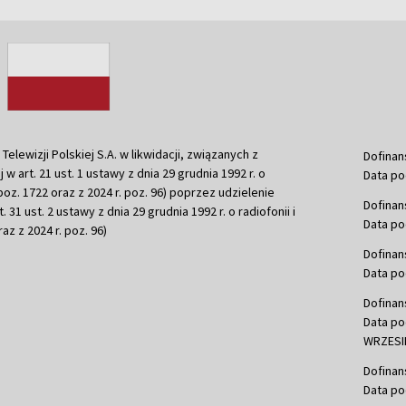
ewizji Polskiej S.A. w likwidacji, związanych z
Dofinan
j w art. 21 ust. 1 ustawy z dnia 29 grudnia 1992 r. o
Data po
r. poz. 1722 oraz z 2024 r. poz. 96) poprzez udzielenie
Dofinan
 31 ust. 2 ustawy z dnia 29 grudnia 1992 r. o radiofonii i
Data po
raz z 2024 r. poz. 96)
Dofinan
Data po
Dofinan
Data po
WRZESIE
Dofinan
Data po