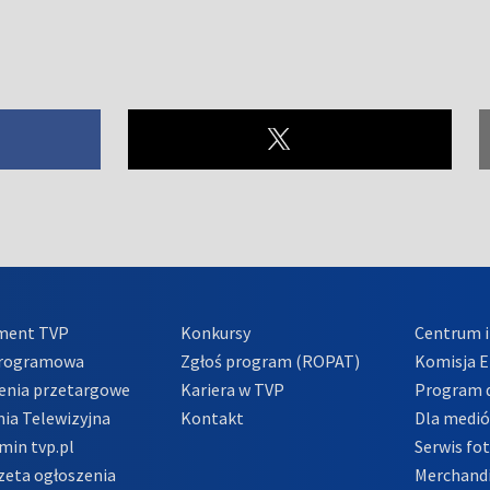
ment TVP
Konkursy
Centrum i
Programowa
Zgłoś program (ROPAT)
Komisja E
enia przetargowe
Kariera w TVP
Program d
ia Telewizyjna
Kontakt
Dla medi
min tvp.pl
Serwis fo
zeta ogłoszenia
Merchandi