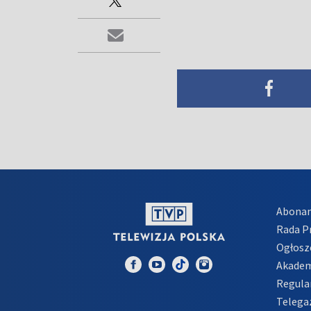
Abona
Rada 
Ogłosz
Akadem
Regula
Telega