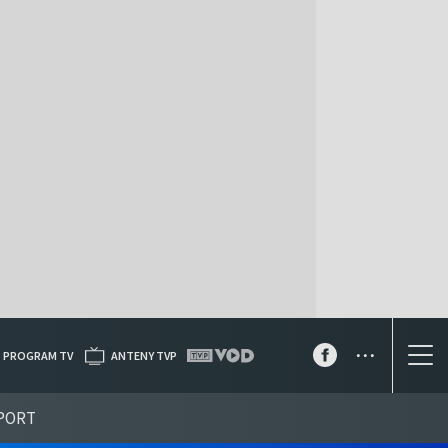
...
PROGRAM TV
ANTENY TVP
PORT