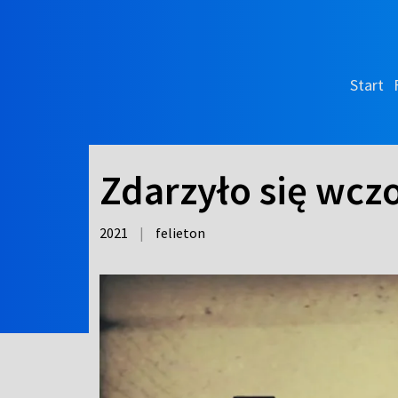
Start
Zdarzyło się wczo
2021
|
felieton