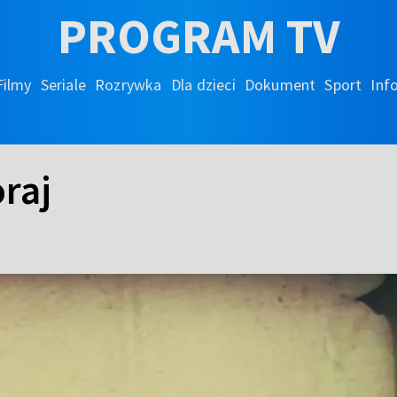
PROGRAM TV
Filmy
Seriale
Rozrywka
Dla dzieci
Dokument
Sport
Inf
raj