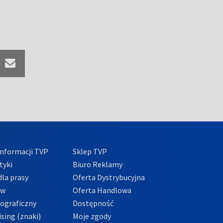
nformacji TVP
Sklep TVP
tyki
Biuro Reklamy
la prasy
Oferta Dystrybucyjna
ów
Oferta Handlowa
tograficzny
Dostępność
sing (znaki)
Moje zgody