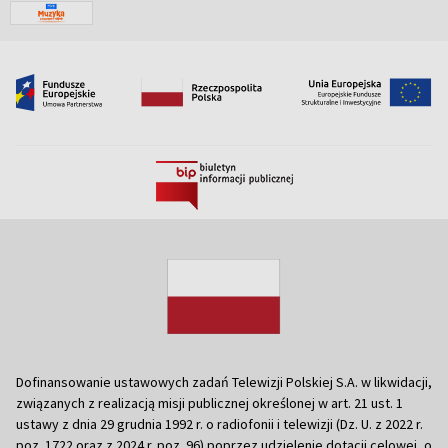
Dofinansowanie ustawowych zadań Telewizji Polskiej S.A. w likwidacji,
związanych z realizacją misji publicznej określonej w art. 21 ust. 1
ustawy z dnia 29 grudnia 1992 r. o radiofonii i telewizji (Dz. U. z 2022 r.
poz. 1722 oraz z 2024 r. poz. 96) poprzez udzielenie dotacji celowej, o