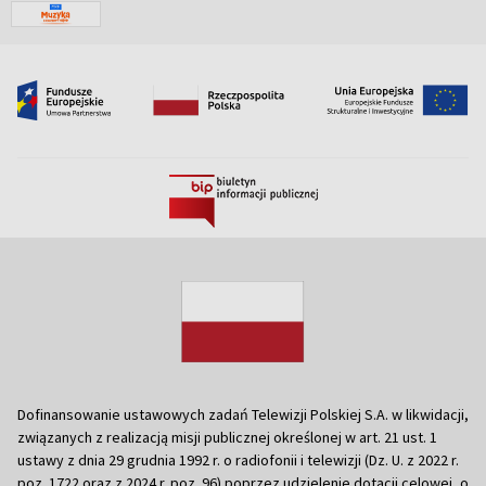
Dofinansowanie ustawowych zadań Telewizji Polskiej S.A. w likwidacji,
związanych z realizacją misji publicznej określonej w art. 21 ust. 1
ustawy z dnia 29 grudnia 1992 r. o radiofonii i telewizji (Dz. U. z 2022 r.
poz. 1722 oraz z 2024 r. poz. 96) poprzez udzielenie dotacji celowej, o