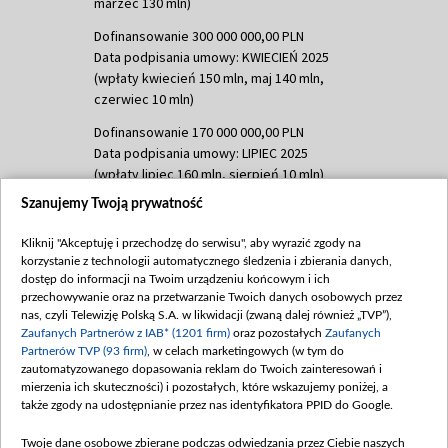
marzec 130 mln)
Dofinansowanie 300 000 000,00 PLN
Data podpisania umowy: KWIECIEŃ 2025
(wpłaty kwiecień 150 mln, maj 140 mln,
czerwiec 10 mln)
Dofinansowanie 170 000 000,00 PLN
Data podpisania umowy: LIPIEC 2025
(wpłaty lipiec 160 mln, sierpień 10 mln)
Szanujemy Twoją prywatność
Dofinansowanie 60 000 000,00 PLN
Data podpisania umowy: SIERPIEŃ 2025
Kliknij "Akceptuję i przechodzę do serwisu", aby wyrazić zgody na
(wpłata wrzesień 60 mln)
korzystanie z technologii automatycznego śledzenia i zbierania danych,
Dofinansowanie 635 783 051,21 PLN
dostęp do informacji na Twoim urządzeniu końcowym i ich
przechowywanie oraz na przetwarzanie Twoich danych osobowych przez
Data podpisania umowy: WRZESIEŃ 2025
nas, czyli Telewizję Polską S.A. w likwidacji (zwaną dalej również „TVP”),
(wpłata wrzesień 100 mln, październik 350
Zaufanych Partnerów z IAB* (1201 firm)
oraz pozostałych
Zaufanych
mln, listopad 265 mln)
Partnerów TVP (93 firm)
, w celach marketingowych (w tym do
zautomatyzowanego dopasowania reklam do Twoich zainteresowań i
Dofinansowanie 48 862 000,00 PLN
mierzenia ich skuteczności) i pozostałych, które wskazujemy poniżej, a
Data podpisania umowy: GRUDZIEŃ 2025
także zgody na udostępnianie przez nas identyfikatora PPID do Google.
(wpłata grudzień 60,548 mln)
Twoje dane osobowe zbierane podczas odwiedzania przez Ciebie naszych