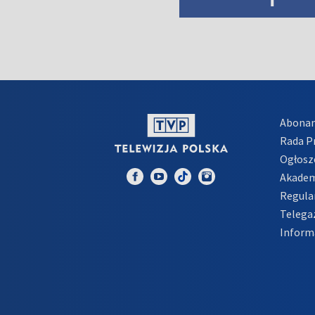
Abona
Rada 
Ogłosz
Akadem
Regula
Telega
Inform