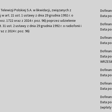
ewizji Polskiej S.A. w likwidacji, związanych z
Dofinan
j w art. 21 ust. 1 ustawy z dnia 29 grudnia 1992 r. o
Data po
r. poz. 1722 oraz z 2024 r. poz. 96) poprzez udzielenie
Dofinan
 31 ust. 2 ustawy z dnia 29 grudnia 1992 r. o radiofonii i
Data po
raz z 2024 r. poz. 96)
Dofinan
Data po
Dofinan
Data po
WRZESIE
Dofinan
Data po
Dofinan
Data po
Dofinan
Data po
(wpłaty