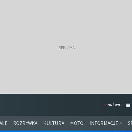
NA ŻYWO
ALE
ROZRYWKA
KULTURA
MOTO
INFORMACJE
S