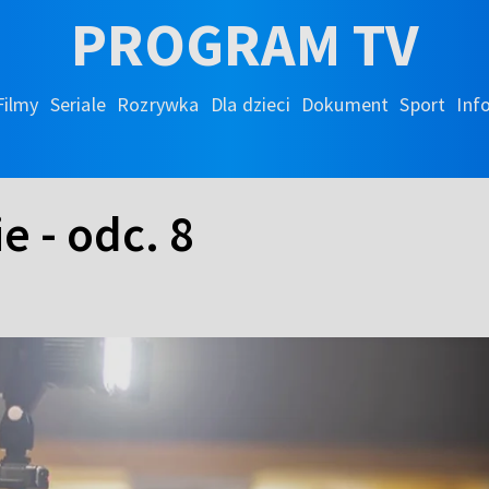
PROGRAM TV
Filmy
Seriale
Rozrywka
Dla dzieci
Dokument
Sport
Inf
e - odc. 8