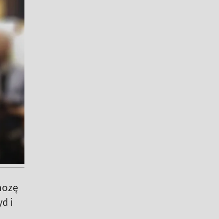
nozę
d i