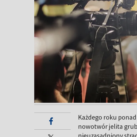
Każdego roku ponad 1
nowotwór jelita grube
nieuzasadniony stra