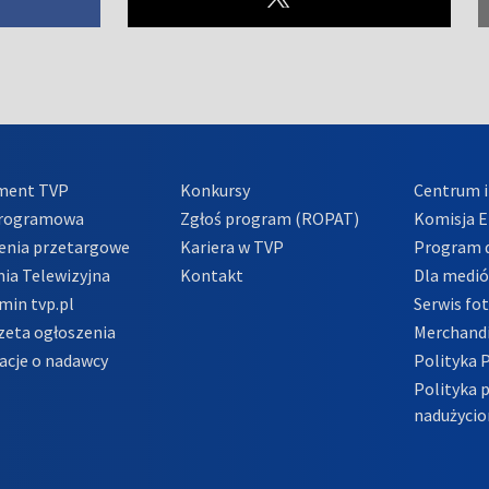
ment TVP
Konkursy
Centrum i
Programowa
Zgłoś program (ROPAT)
Komisja E
enia przetargowe
Kariera w TVP
Program d
ia Telewizyjna
Kontakt
Dla medi
min tvp.pl
Serwis fo
zeta ogłoszenia
Merchandi
acje o nadawcy
Polityka 
Polityka 
nadużycio