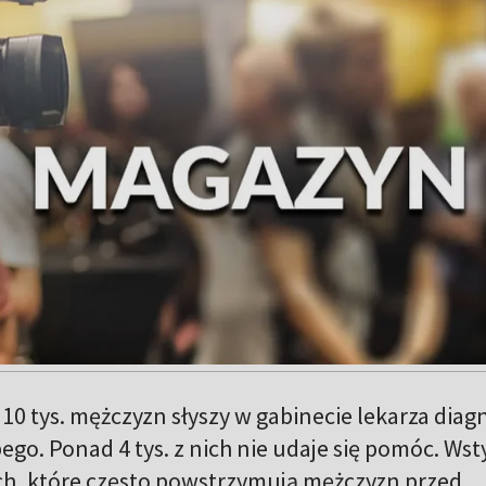
0 tys. mężczyzn słyszy w gabinecie lekarza diag
go. Ponad 4 tys. z nich nie udaje się pomóc. Wsty
ch, które często powstrzymują mężczyzn przed