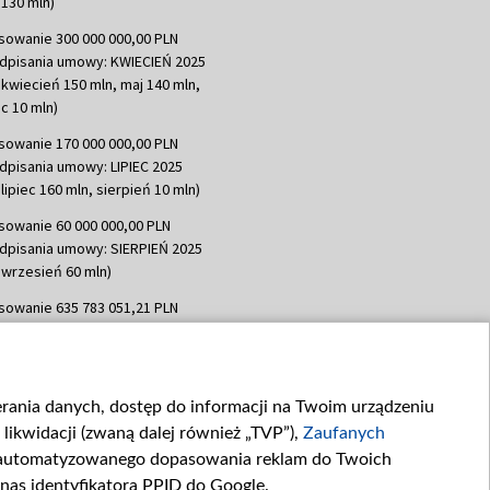
130 mln)
sowanie 300 000 000,00 PLN
dpisania umowy: KWIECIEŃ 2025
 kwiecień 150 mln, maj 140 mln,
c 10 mln)
sowanie 170 000 000,00 PLN
dpisania umowy: LIPIEC 2025
lipiec 160 mln, sierpień 10 mln)
sowanie 60 000 000,00 PLN
dpisania umowy: SIERPIEŃ 2025
 wrzesień 60 mln)
sowanie 635 783 051,21 PLN
dpisania umowy: WRZESIEŃ 2025
 wrzesień 100 mln, październik 350
topad 265 mln)
ierania danych, dostęp do informacji na Twoim urządzeniu
sowanie 48 862 000,00 PLN
likwidacji (zwaną dalej również „TVP”),
Zaufanych
dpisania umowy: GRUDZIEŃ 2025
 grudzień 60,548 mln)
zautomatyzowanego dopasowania reklam do Twoich
 nas identyfikatora PPID do Google.