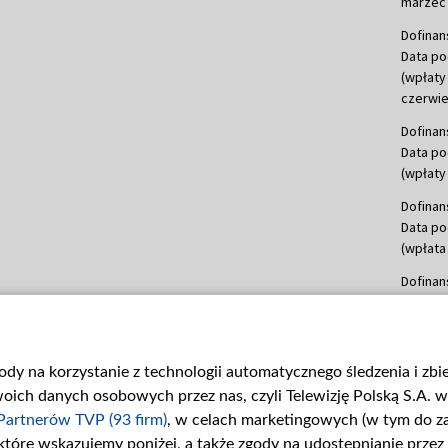
marzec 
Dofinan
Data po
(wpłaty
czerwie
Dofinan
Data po
(wpłaty 
Dofinan
Data po
(wpłata
Dofinan
Data po
(wpłata
mln, lis
gody na korzystanie z technologii automatycznego śledzenia i zb
Dofinan
ch danych osobowych przez nas, czyli Telewizję Polską S.A. w 
Data po
(wpłata
Partnerów TVP (93 firm)
, w celach marketingowych (w tym do 
 które wskazujemy poniżej, a także zgody na udostępnianie przez