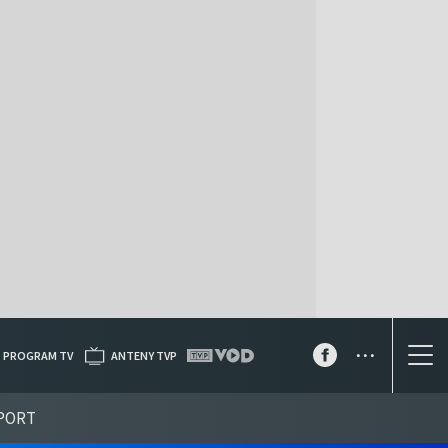
...
PROGRAM TV
ANTENY TVP
PORT