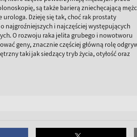
olonoskopię, są także barierą zniechęcającą męż
 urologa. Dzieję się tak, choć rak prostaty
o najgroźniejszych i najczęściej występujących
ch. O rozwoju raka jelita grubego i nowotworu
ować geny, znacznie częściej główną rolę odgry
rzny taki jak siedzący tryb życia, otyłość oraz