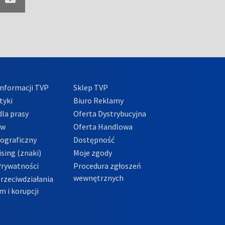
nformacji TVP
Sklep TVP
tyki
Biuro Reklamy
la prasy
Oferta Dystrybucyjna
ów
Oferta Handlowa
tograficzny
Dostępność
sing (znaki)
Moje zgody
Prywatności
Procedura zgłoszeń
wewnętrznych
przeciwdziałania
m i korupcji