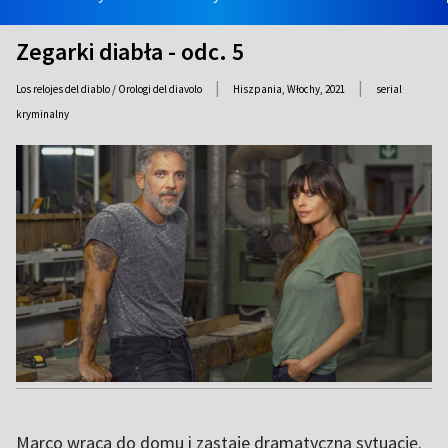
Zegarki diabła - odc. 5
|
|
Los relojes del diablo / Orologi del diavolo
Hiszpania, Włochy,
2021
serial
kryminalny
Marco wraca do domu i zastaje dramatyczną sytuację.