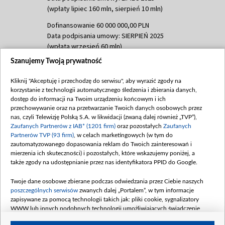
(wpłaty lipiec 160 mln, sierpień 10 mln)
Dofinansowanie 60 000 000,00 PLN
Data podpisania umowy: SIERPIEŃ 2025
(wpłata wrzesień 60 mln)
Szanujemy Twoją prywatność
Dofinansowanie 635 783 051,21 PLN
Data podpisania umowy: WRZESIEŃ 2025
Kliknij "Akceptuję i przechodzę do serwisu", aby wyrazić zgody na
(wpłata wrzesień 100 mln, październik 350
korzystanie z technologii automatycznego śledzenia i zbierania danych,
mln, listopad 265 mln)
dostęp do informacji na Twoim urządzeniu końcowym i ich
przechowywanie oraz na przetwarzanie Twoich danych osobowych przez
Dofinansowanie 48 862 000,00 PLN
nas, czyli Telewizję Polską S.A. w likwidacji (zwaną dalej również „TVP”),
Data podpisania umowy: GRUDZIEŃ 2025
Zaufanych Partnerów z IAB* (1201 firm)
oraz pozostałych
Zaufanych
(wpłata grudzień 60,548 mln)
Partnerów TVP (93 firm)
, w celach marketingowych (w tym do
zautomatyzowanego dopasowania reklam do Twoich zainteresowań i
Dofinansowanie 900 000 000,00 PLN
mierzenia ich skuteczności) i pozostałych, które wskazujemy poniżej, a
Data podpisania umowy: LUTY 2026 (wpłata
także zgody na udostępnianie przez nas identyfikatora PPID do Google.
26 lutego 80 mln, 4 marca 370 mln,
8
kwiecień 180 mln, 7 maja 180 mln, 8
Twoje dane osobowe zbierane podczas odwiedzania przez Ciebie naszych
czerwca 90 mln)
poszczególnych serwisów
zwanych dalej „Portalem”, w tym informacje
zapisywane za pomocą technologii takich jak: pliki cookie, sygnalizatory
Dofinansowanie 250 000 000,00 PLN
WWW lub innych podobnych technologii umożliwiających świadczenie
Data podpisania umowy LIPIEC 2026 (wpłata
dopasowanych i bezpiecznych usług, personalizację treści oraz reklam,