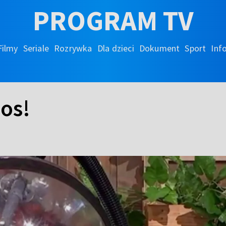
PROGRAM TV
Filmy
Seriale
Rozrywka
Dla dzieci
Dokument
Sport
Inf
mos!