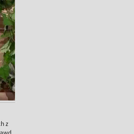
h z
rawd.