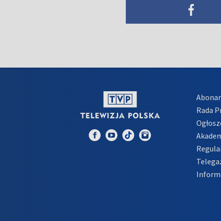
Abona
Rada 
Ogłosz
Akadem
Regula
Telega
Inform