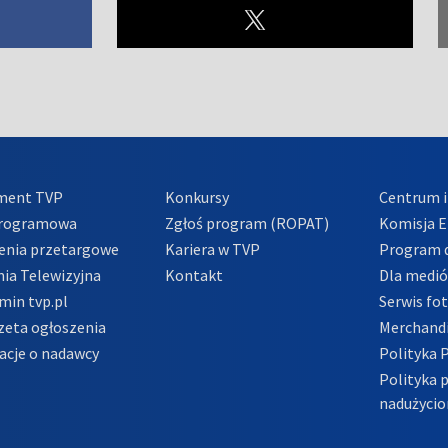
ment TVP
Konkursy
Centrum i
Programowa
Zgłoś program (ROPAT)
Komisja E
enia przetargowe
Kariera w TVP
Program d
ia Telewizyjna
Kontakt
Dla medi
min tvp.pl
Serwis fo
zeta ogłoszenia
Merchandi
acje o nadawcy
Polityka 
Polityka 
nadużycio