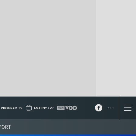
...
PROGRAM TV
ANTENY TVP
PORT