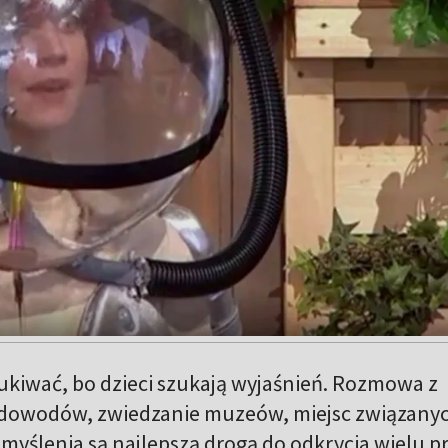
ukiwać, bo dzieci szukają wyjaśnień. Rozmowa z
 dowodów, zwiedzanie muzeów, miejsc związanyc
zemyślenia są najlepszą drogą do odkrycia wielu p