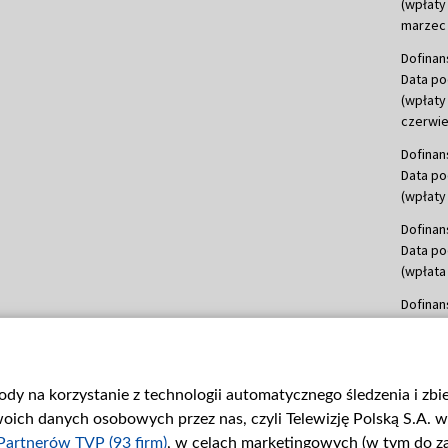
(wpłaty
marzec 
Dofinan
Data po
(wpłaty
czerwie
Dofinan
Data po
(wpłaty 
Dofinan
Data po
(wpłata
Dofinan
Data po
(wpłata
mln, lis
gody na korzystanie z technologii automatycznego śledzenia i zb
Dofinan
ch danych osobowych przez nas, czyli Telewizję Polską S.A. w 
Data po
(wpłata
Partnerów TVP (93 firm)
, w celach marketingowych (w tym do 