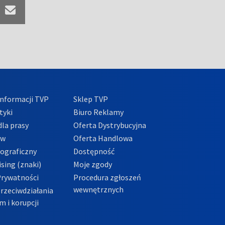
nformacji TVP
Sklep TVP
tyki
Biuro Reklamy
la prasy
Oferta Dystrybucyjna
ów
Oferta Handlowa
tograficzny
Dostępność
sing (znaki)
Moje zgody
Prywatności
Procedura zgłoszeń
wewnętrznych
przeciwdziałania
m i korupcji