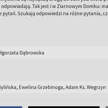
śli odpowiadają. Tak jest i w Ziarnowym Domku: ma
e pytań. Szukają odpowiedzi na różne pytania, c
ałgorzata Dąbrowska
 Bylińska, Ewelina Grzebinoga, Adam Ks. Wegrzyn