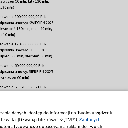
 styczeń 90 mln, luty 130 mln,
130 mln)
sowanie 300 000 000,00 PLN
dpisania umowy: KWIECIEŃ 2025
 kwiecień 150 mln, maj 140 mln,
c 10 mln)
sowanie 170 000 000,00 PLN
dpisania umowy: LIPIEC 2025
lipiec 160 mln, sierpień 10 mln)
sowanie 60 000 000,00 PLN
dpisania umowy: SIERPIEŃ 2025
 wrzesień 60 mln)
sowanie 635 783 051,21 PLN
dpisania umowy: WRZESIEŃ 2025
 wrzesień 100 mln, październik 350
topad 265 mln)
ierania danych, dostęp do informacji na Twoim urządzeniu
sowanie 48 862 000,00 PLN
likwidacji (zwaną dalej również „TVP”),
Zaufanych
dpisania umowy: GRUDZIEŃ 2025
 grudzień 60,548 mln)
zautomatyzowanego dopasowania reklam do Twoich