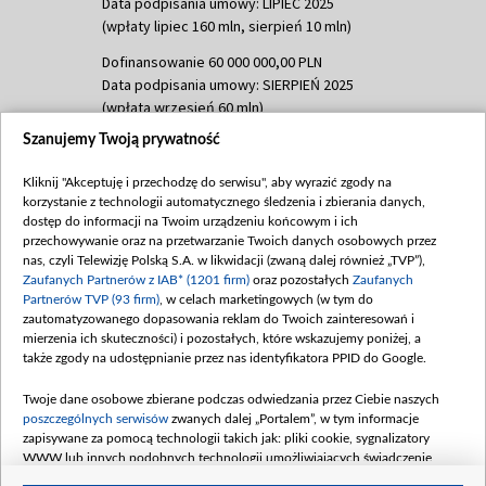
Data podpisania umowy: LIPIEC 2025
(wpłaty lipiec 160 mln, sierpień 10 mln)
Dofinansowanie 60 000 000,00 PLN
Data podpisania umowy: SIERPIEŃ 2025
(wpłata wrzesień 60 mln)
Szanujemy Twoją prywatność
Dofinansowanie 635 783 051,21 PLN
Data podpisania umowy: WRZESIEŃ 2025
Kliknij "Akceptuję i przechodzę do serwisu", aby wyrazić zgody na
(wpłata wrzesień 100 mln, październik 350
korzystanie z technologii automatycznego śledzenia i zbierania danych,
mln, listopad 265 mln)
dostęp do informacji na Twoim urządzeniu końcowym i ich
przechowywanie oraz na przetwarzanie Twoich danych osobowych przez
Dofinansowanie 48 862 000,00 PLN
nas, czyli Telewizję Polską S.A. w likwidacji (zwaną dalej również „TVP”),
Data podpisania umowy: GRUDZIEŃ 2025
Zaufanych Partnerów z IAB* (1201 firm)
oraz pozostałych
Zaufanych
(wpłata grudzień 60,548 mln)
Partnerów TVP (93 firm)
, w celach marketingowych (w tym do
zautomatyzowanego dopasowania reklam do Twoich zainteresowań i
Dofinansowanie 900 000 000,00 PLN
mierzenia ich skuteczności) i pozostałych, które wskazujemy poniżej, a
Data podpisania umowy: LUTY 2026 (wpłata
także zgody na udostępnianie przez nas identyfikatora PPID do Google.
26 lutego 80 mln, 4 marca 370 mln,
8
kwiecień 180 mln, 7 maja 180 mln, 8
Twoje dane osobowe zbierane podczas odwiedzania przez Ciebie naszych
czerwca 90 mln)
poszczególnych serwisów
zwanych dalej „Portalem”, w tym informacje
zapisywane za pomocą technologii takich jak: pliki cookie, sygnalizatory
Dofinansowanie 250 000 000,00 PLN
WWW lub innych podobnych technologii umożliwiających świadczenie
Data podpisania umowy LIPIEC 2026 (wpłata
dopasowanych i bezpiecznych usług, personalizację treści oraz reklam,