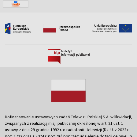
Dofinansowanie ustawowych zadań Telewizji Polskiej S.A. w likwidacji,
związanych z realizacją misji publicznej określonej w art. 21 ust. 1
ustawy z dnia 29 grudnia 1992 r. o radiofonii i telewizji (Dz. U. z 2022 r.
poz. 1722 oraz z 2024 r. poz. 96) poprzez udzielenie dotacji celowej, o