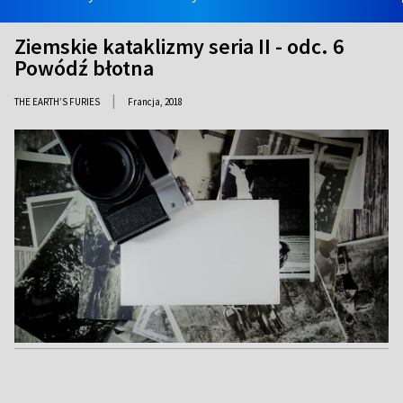
Ziemskie kataklizmy seria II - odc. 6
Powódź błotna
|
THE EARTH’S FURIES
Francja,
2018