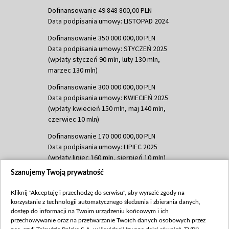
Dofinansowanie 49 848 800,00 PLN
Data podpisania umowy: LISTOPAD 2024
Dofinansowanie 350 000 000,00 PLN
Data podpisania umowy: STYCZEŃ 2025
(wpłaty styczeń 90 mln, luty 130 mln,
marzec 130 mln)
Dofinansowanie 300 000 000,00 PLN
Data podpisania umowy: KWIECIEŃ 2025
(wpłaty kwiecień 150 mln, maj 140 mln,
czerwiec 10 mln)
Dofinansowanie 170 000 000,00 PLN
Data podpisania umowy: LIPIEC 2025
(wpłaty lipiec 160 mln, sierpień 10 mln)
Szanujemy Twoją prywatność
Dofinansowanie 60 000 000,00 PLN
Data podpisania umowy: SIERPIEŃ 2025
Kliknij "Akceptuję i przechodzę do serwisu", aby wyrazić zgody na
(wpłata wrzesień 60 mln)
korzystanie z technologii automatycznego śledzenia i zbierania danych,
Dofinansowanie 635 783 051,21 PLN
dostęp do informacji na Twoim urządzeniu końcowym i ich
przechowywanie oraz na przetwarzanie Twoich danych osobowych przez
Data podpisania umowy: WRZESIEŃ 2025