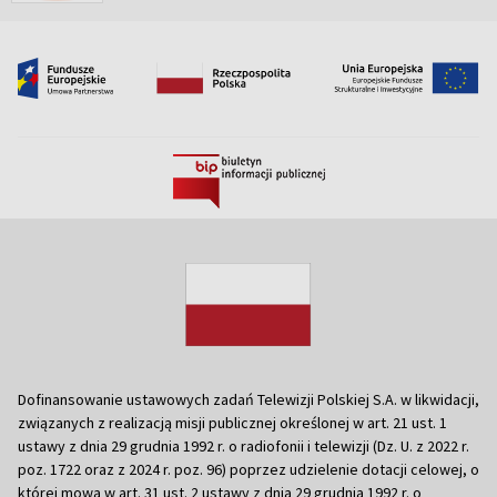
Dofinansowanie ustawowych zadań Telewizji Polskiej S.A. w likwidacji,
związanych z realizacją misji publicznej określonej w art. 21 ust. 1
ustawy z dnia 29 grudnia 1992 r. o radiofonii i telewizji (Dz. U. z 2022 r.
poz. 1722 oraz z 2024 r. poz. 96) poprzez udzielenie dotacji celowej, o
której mowa w art. 31 ust. 2 ustawy z dnia 29 grudnia 1992 r. o