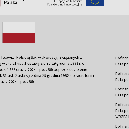
ewizji Polskiej S.A. w likwidacji, związanych z
Dofinan
j w art. 21 ust. 1 ustawy z dnia 29 grudnia 1992 r. o
Data po
r. poz. 1722 oraz z 2024 r. poz. 96) poprzez udzielenie
Dofinan
 31 ust. 2 ustawy z dnia 29 grudnia 1992 r. o radiofonii i
Data po
raz z 2024 r. poz. 96)
Dofinan
Data po
Dofinan
Data po
WRZESIE
Dofinan