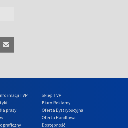
nformacji TVP
Sklep TVP
tyki
Biuro Reklamy
la prasy
Oferta Dystrybucyjna
ów
Oferta Handlowa
tograficzny
Dostępność