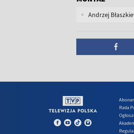
Andrzej Błaszki
Abona
Rada 
Ogłosz
Akadem
Regula