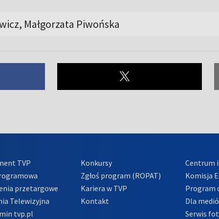
ewicz, Małgorzata Piwońska
ment TVP
Konkursy
Centrum i
Programowa
Zgłoś program (ROPAT)
Komisja E
enia przetargowe
Kariera w TVP
Program d
ia Telewizyjna
Kontakt
Dla medi
min tvp.pl
Serwis fo