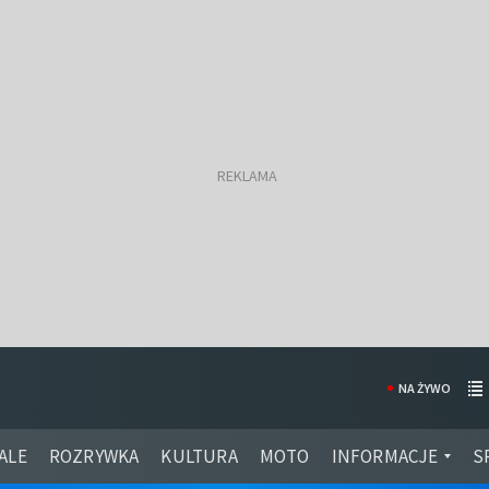
NA ŻYWO
ALE
ROZRYWKA
KULTURA
MOTO
INFORMACJE
S