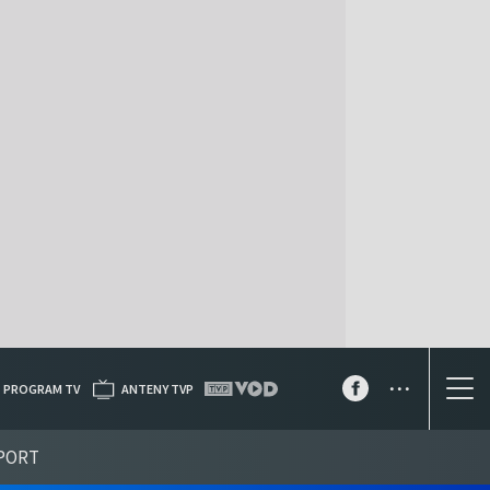
...
PROGRAM TV
ANTENY TVP
PORT