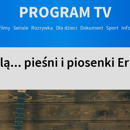
PROGRAM TV
Filmy
Seriale
Rozrywka
Dla dzieci
Dokument
Sport
Inf
... pieśni i piosenki Er