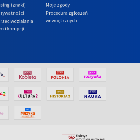
sing (znaki)
Moje zgody
Prywatności
Procedura zgłoszeń
wewnętrznych
przeciwdziałania
m i korupcji