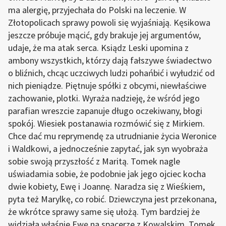
ma alergię, przyjechała do Polski na leczenie. W
Złotopolicach sprawy powoli się wyjaśniają. Kęsikowa
jeszcze próbuje mącić, gdy brakuje jej argumentów,
udaje, że ma atak serca. Ksiądz Leski upomina z
ambony wszystkich, którzy dają fałszywe świadectwo
o bliźnich, chcąc uczciwych ludzi pohańbić i wyłudzić od
nich pieniądze. Piętnuje spółki z obcymi, niewłaściwe
zachowanie, plotki. Wyraża nadzieję, że wśród jego
parafian wreszcie zapanuje długo oczekiwany, błogi
spokój. Wiesiek postanawia rozmówić się z Mirkiem.
Chce dać mu reprymendę za utrudnianie życia Weronice
i Waldkowi, a jednocześnie zapytać, jak syn wyobraża
sobie swoją przyszłość z Maritą. Tomek nagle
uświadamia sobie, że podobnie jak jego ojciec kocha
dwie kobiety, Ewę i Joannę. Naradza się z Wieśkiem,
pyta też Marylkę, co robić. Dziewczyna jest przekonana,
że wkrótce sprawy same się ułożą. Tym bardziej że
widziała właśnie Ewę na spacerze z Kowalskim. Tomek