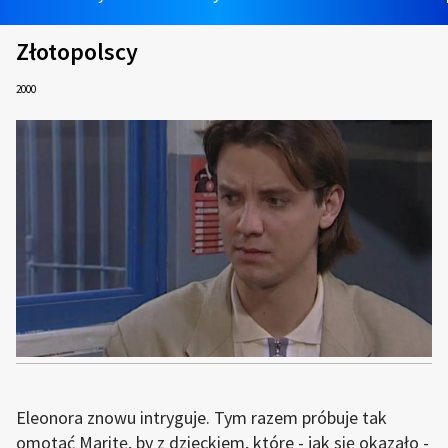
Złotopolscy
2000
Eleonora znowu intryguje. Tym razem próbuje tak
omotać Maritę, by z dzieckiem, które - jak się okazało -