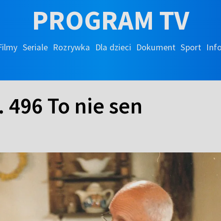
PROGRAM TV
Filmy
Seriale
Rozrywka
Dla dzieci
Dokument
Sport
Inf
. 496 To nie sen