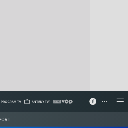
...
PROGRAM TV
ANTENY TVP
PORT