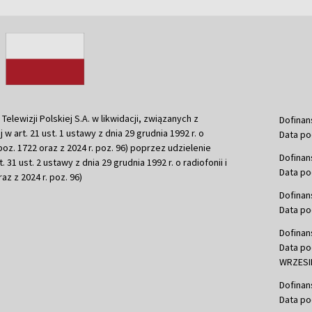
ewizji Polskiej S.A. w likwidacji, związanych z
Dofinan
j w art. 21 ust. 1 ustawy z dnia 29 grudnia 1992 r. o
Data po
r. poz. 1722 oraz z 2024 r. poz. 96) poprzez udzielenie
Dofinan
 31 ust. 2 ustawy z dnia 29 grudnia 1992 r. o radiofonii i
Data po
raz z 2024 r. poz. 96)
Dofinan
Data po
Dofinan
Data po
WRZESIE
Dofinan
Data po