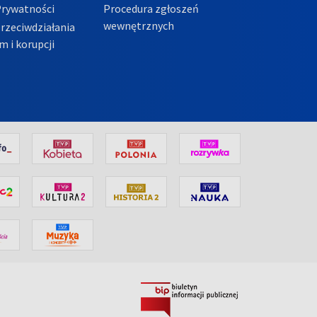
Prywatności
Procedura zgłoszeń
wewnętrznych
przeciwdziałania
m i korupcji