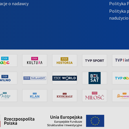
acje o nadawcy
Polityka 
Polityka 
nadużycio