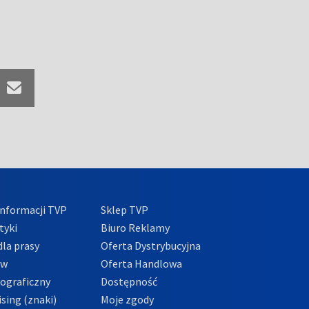
nformacji TVP
Sklep TVP
tyki
Biuro Reklamy
la prasy
Oferta Dystrybucyjna
ów
Oferta Handlowa
tograficzny
Dostępność
sing (znaki)
Moje zgody