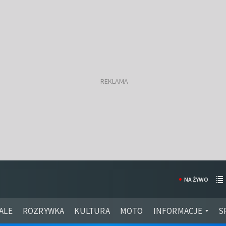
NA ŻYWO
ALE
ROZRYWKA
KULTURA
MOTO
INFORMACJE
S