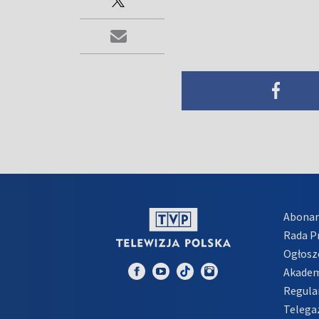
Abona
Rada 
Ogłosz
Akadem
Regula
Telega