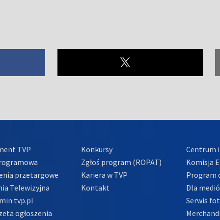
ment TVP
Konkursy
Centrum i
Programowa
Zgłoś program (ROPAT)
Komisja E
enia przetargowe
Kariera w TVP
Program d
ia Telewizyjna
Kontakt
Dla medi
min tvp.pl
Serwis fo
zeta ogłoszenia
Merchandi