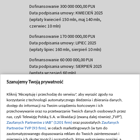
Dofinansowanie 300 000 000,00 PLN
Data podpisania umowy: KWIECIEŃ 2025
(wpłaty kwiecień 150 mln, maj 140 mln,
czerwiec 10 mln)
Dofinansowanie 170 000 000,00 PLN
Data podpisania umowy: LIPIEC 2025
(wpłaty lipiec 160 mln, sierpień 10 mln)
Dofinansowanie 60 000 000,00 PLN
Data podpisania umowy: SIERPIEŃ 2025
(wpłata wrzesień 60 mln)
Szanujemy Twoją prywatność
Dofinansowanie 635 783 051,21 PLN
Data podpisania umowy: WRZESIEŃ 2025
Kliknij "Akceptuję i przechodzę do serwisu", aby wyrazić zgody na
(wpłata wrzesień 100 mln, październik 350
korzystanie z technologii automatycznego śledzenia i zbierania danych,
mln, listopad 265 mln)
dostęp do informacji na Twoim urządzeniu końcowym i ich
przechowywanie oraz na przetwarzanie Twoich danych osobowych przez
Dofinansowanie 48 862 000,00 PLN
nas, czyli Telewizję Polską S.A. w likwidacji (zwaną dalej również „TVP”),
Data podpisania umowy: GRUDZIEŃ 2025
Zaufanych Partnerów z IAB* (1201 firm)
oraz pozostałych
Zaufanych
(wpłata grudzień 60,548 mln)
Partnerów TVP (93 firm)
, w celach marketingowych (w tym do
zautomatyzowanego dopasowania reklam do Twoich zainteresowań i
Dofinansowanie 900 000 000,00 PLN
mierzenia ich skuteczności) i pozostałych, które wskazujemy poniżej, a