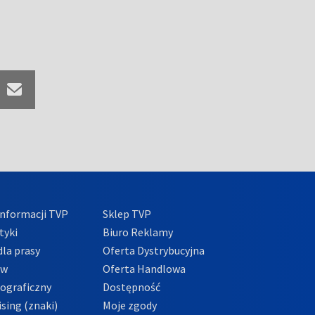
nformacji TVP
Sklep TVP
tyki
Biuro Reklamy
la prasy
Oferta Dystrybucyjna
ów
Oferta Handlowa
tograficzny
Dostępność
sing (znaki)
Moje zgody