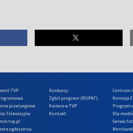
ment TVP
Konkursy
Centrum i
Programowa
Zgłoś program (ROPAT)
Komisja E
enia przetargowe
Kariera w TVP
Program d
ia Telewizyjna
Kontakt
Dla medi
min tvp.pl
Serwis fo
zeta ogłoszenia
Merchandi