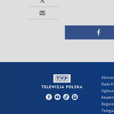
Abona
Rada 
Ogłosz
Akadem
Regula
Telega