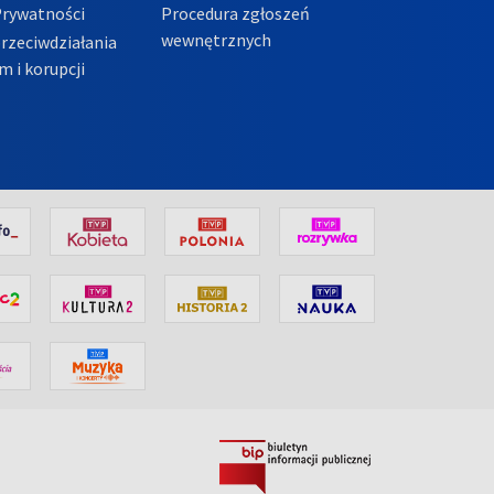
Prywatności
Procedura zgłoszeń
wewnętrznych
przeciwdziałania
m i korupcji