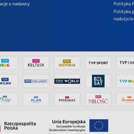
acje o nadawcy
Polityka 
Polityka 
nadużycio