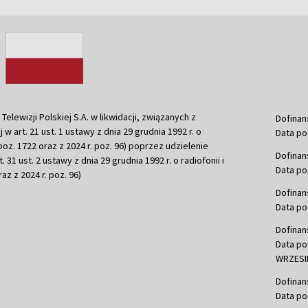
ewizji Polskiej S.A. w likwidacji, związanych z
Dofinan
j w art. 21 ust. 1 ustawy z dnia 29 grudnia 1992 r. o
Data po
r. poz. 1722 oraz z 2024 r. poz. 96) poprzez udzielenie
Dofinan
 31 ust. 2 ustawy z dnia 29 grudnia 1992 r. o radiofonii i
Data po
raz z 2024 r. poz. 96)
Dofinan
Data po
Dofinan
Data po
WRZESIE
Dofinan
Data po