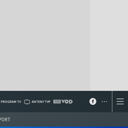
...
PROGRAM TV
ANTENY TVP
PORT