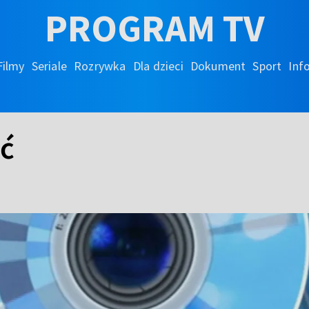
PROGRAM TV
Filmy
Seriale
Rozrywka
Dla dzieci
Dokument
Sport
Inf
ać