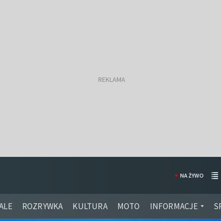
NA ŻYWO
ALE
ROZRYWKA
KULTURA
MOTO
INFORMACJE
S