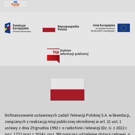
Dofinansowanie ustawowych zadań Telewizji Polskiej S.A. w likwidacji,
związanych z realizacją misji publicznej określonej w art. 21 ust. 1
ustawy z dnia 29 grudnia 1992 r. o radiofonii i telewizji (Dz. U. z 2022 r.
poz. 1722 oraz z 2024 r. poz. 96) poprzez udzielenie dotacji celowej, o