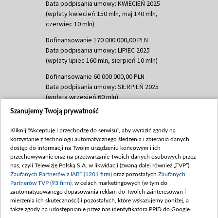
Data podpisania umowy: KWIECIEŃ 2025
(wpłaty kwiecień 150 mln, maj 140 mln,
czerwiec 10 mln)
Dofinansowanie 170 000 000,00 PLN
Data podpisania umowy: LIPIEC 2025
(wpłaty lipiec 160 mln, sierpień 10 mln)
Dofinansowanie 60 000 000,00 PLN
Data podpisania umowy: SIERPIEŃ 2025
(wpłata wrzesień 60 mln)
Szanujemy Twoją prywatność
Dofinansowanie 635 783 051,21 PLN
Data podpisania umowy: WRZESIEŃ 2025
Kliknij "Akceptuję i przechodzę do serwisu", aby wyrazić zgody na
(wpłata wrzesień 100 mln, październik 350
korzystanie z technologii automatycznego śledzenia i zbierania danych,
mln, listopad 265 mln)
dostęp do informacji na Twoim urządzeniu końcowym i ich
przechowywanie oraz na przetwarzanie Twoich danych osobowych przez
Dofinansowanie 48 862 000,00 PLN
nas, czyli Telewizję Polską S.A. w likwidacji (zwaną dalej również „TVP”),
Data podpisania umowy: GRUDZIEŃ 2025
Zaufanych Partnerów z IAB* (1201 firm)
oraz pozostałych
Zaufanych
(wpłata grudzień 60,548 mln)
Partnerów TVP (93 firm)
, w celach marketingowych (w tym do
zautomatyzowanego dopasowania reklam do Twoich zainteresowań i
Dofinansowanie 900 000 000,00 PLN
mierzenia ich skuteczności) i pozostałych, które wskazujemy poniżej, a
Data podpisania umowy: LUTY 2026 (wpłata
także zgody na udostępnianie przez nas identyfikatora PPID do Google.
26 lutego 80 mln, 4 marca 370 mln,
8