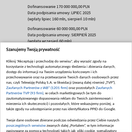
Dofinansowanie 170 000 000,00 PLN
Data podpisania umowy: LIPIEC 2025
(wpłaty lipiec 160 mln, sierpień 10 mln)
Dofinansowanie 60 000 000,00 PLN
Data podpisania umowy: SIERPIEŃ 2025
(wpłata wrzesień 60 mln)
Szanujemy Twoją prywatność
Dofinansowanie 635 783 051,21 PLN
Data podpisania umowy: WRZESIEŃ 2025
Kliknij "Akceptuję i przechodzę do serwisu", aby wyrazić zgody na
(wpłata wrzesień 100 mln, październik 350
korzystanie z technologii automatycznego śledzenia i zbierania danych,
mln, listopad 265 mln)
dostęp do informacji na Twoim urządzeniu końcowym i ich
przechowywanie oraz na przetwarzanie Twoich danych osobowych przez
Dofinansowanie 48 862 000,00 PLN
nas, czyli Telewizję Polską S.A. w likwidacji (zwaną dalej również „TVP”),
Data podpisania umowy: GRUDZIEŃ 2025
Zaufanych Partnerów z IAB* (1201 firm)
oraz pozostałych
Zaufanych
(wpłata grudzień 60,548 mln)
Partnerów TVP (93 firm)
, w celach marketingowych (w tym do
zautomatyzowanego dopasowania reklam do Twoich zainteresowań i
Dofinansowanie 900 000 000,00 PLN
mierzenia ich skuteczności) i pozostałych, które wskazujemy poniżej, a
Data podpisania umowy: LUTY 2026 (wpłata
także zgody na udostępnianie przez nas identyfikatora PPID do Google.
26 lutego 80 mln, 4 marca 370 mln,
8
kwiecień 180 mln, 7 maja 180 mln, 8
Twoje dane osobowe zbierane podczas odwiedzania przez Ciebie naszych
czerwca 90 mln)
poszczególnych serwisów
zwanych dalej „Portalem”, w tym informacje
zapisywane za pomocą technologii takich jak: pliki cookie, sygnalizatory