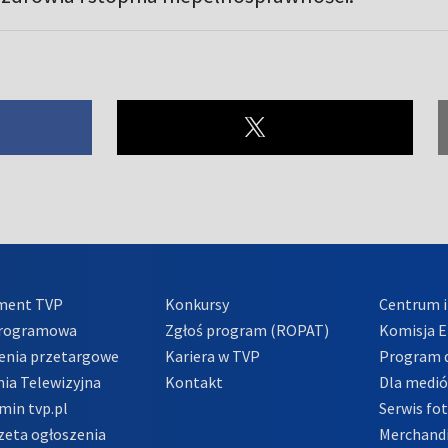
ment TVP
Konkursy
Centrum i
Programowa
Zgłoś program (ROPAT)
Komisja E
enia przetargowe
Kariera w TVP
Program d
ia Telewizyjna
Kontakt
Dla medi
min tvp.pl
Serwis fo
zeta ogłoszenia
Merchandi