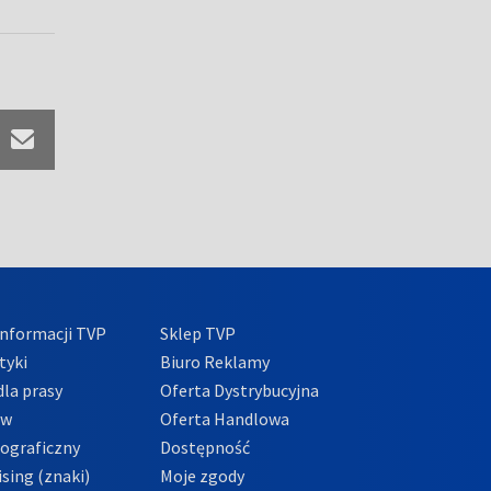
nformacji TVP
Sklep TVP
tyki
Biuro Reklamy
la prasy
Oferta Dystrybucyjna
ów
Oferta Handlowa
tograficzny
Dostępność
sing (znaki)
Moje zgody