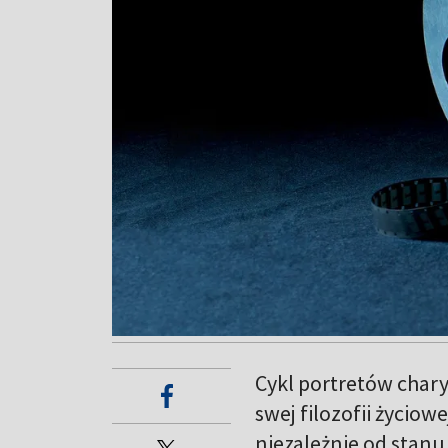
Cykl portretów char
swej filozofii życiow
niezależnie od stanu