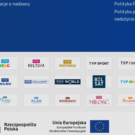
acje o nadawcy
Polityka 
Polityka 
nadużycio