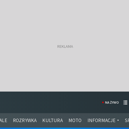
NA ŻYWO
ALE
ROZRYWKA
KULTURA
MOTO
INFORMACJE
S