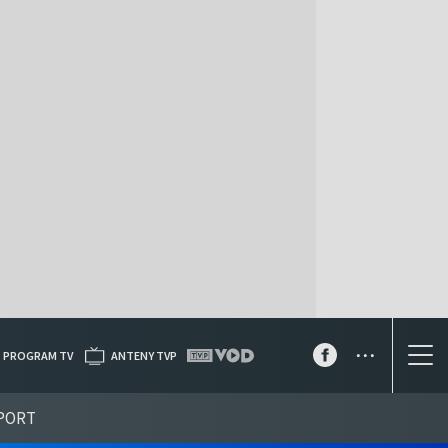
...
PROGRAM TV
ANTENY TVP
PORT