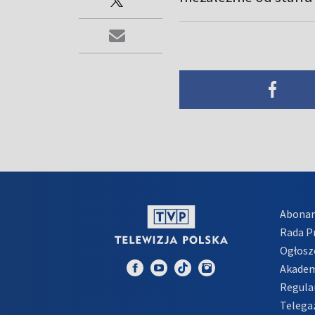
Abona
Rada 
Ogłosz
Akadem
Regula
Telega