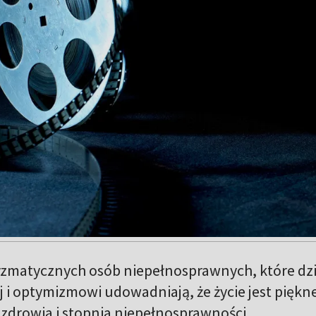
yzmatycznych osób niepełnosprawnych, które dzi
ej i optymizmowi udowadniają, że życie jest piękn
 zdrowia i stopnia niepełnosprawności.