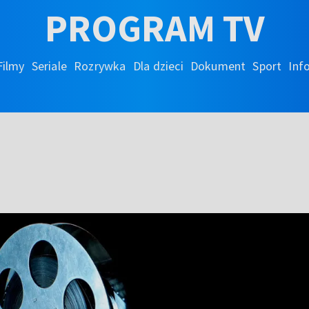
PROGRAM TV
Filmy
Seriale
Rozrywka
Dla dzieci
Dokument
Sport
Inf