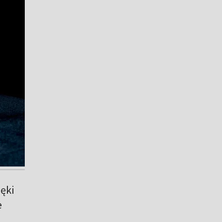
ęki
e