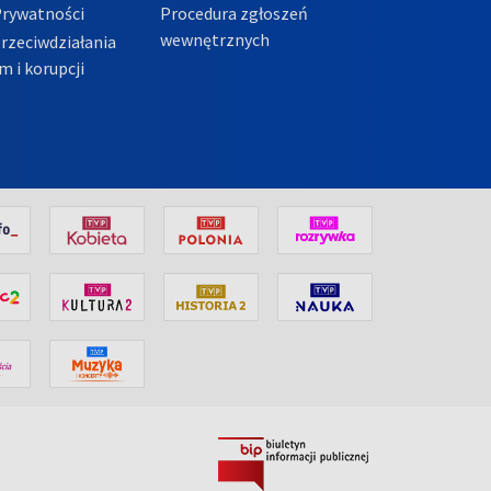
Prywatności
Procedura zgłoszeń
wewnętrznych
przeciwdziałania
m i korupcji