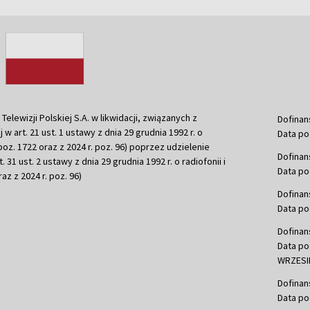
ewizji Polskiej S.A. w likwidacji, związanych z
Dofinan
j w art. 21 ust. 1 ustawy z dnia 29 grudnia 1992 r. o
Data po
r. poz. 1722 oraz z 2024 r. poz. 96) poprzez udzielenie
Dofinan
 31 ust. 2 ustawy z dnia 29 grudnia 1992 r. o radiofonii i
Data po
raz z 2024 r. poz. 96)
Dofinan
Data po
Dofinan
Data po
WRZESIE
Dofinan
Data po