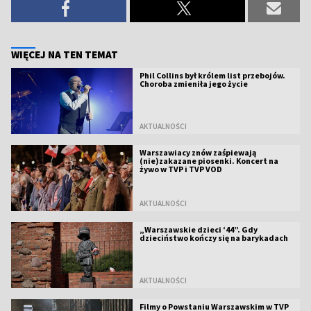
WIĘCEJ NA TEN TEMAT
Phil Collins był królem list przebojów.
Choroba zmieniła jego życie
AKTUALNOŚCI
Warszawiacy znów zaśpiewają
(nie)zakazane piosenki. Koncert na
żywo w TVP i TVP VOD
AKTUALNOŚCI
„Warszawskie dzieci ‘44”. Gdy
dzieciństwo kończy się na barykadach
AKTUALNOŚCI
Filmy o Powstaniu Warszawskim w TVP