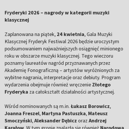
Fryderyki 2026 – nagrody w kategorii muzyki
klasycznej
Zaplanowana na piątek,
24 kwietnia
, Gala Muzyki
Klasycznej Fryderyk Festiwal 2026 będzie uroczystym
podsumowaniem najważniejszych osiągnięć minionego
roku w obszarze muzyki klasycznej. Tego wieczoru
poznamy laureatów nagród przyznawanych przez
Akademię Fonograficzną – artystów wyróżnionych za
wybitne nagrania, interpretacje oraz debiuty. Program
wydarzenia obejmuje również wręczenie
Złotego
Fryderyka
za całokształt działalności artystycznej.
Wśród nominowanych są m.in.
Łukasz Borowicz
,
Joanna Freszel
,
Martyna Pastuszka
,
Mateusz
Smoczyński
,
Aleksander Dębicz
oraz
Andrzej
Karałow
. W tym gronie znalazła się również
Narodowa