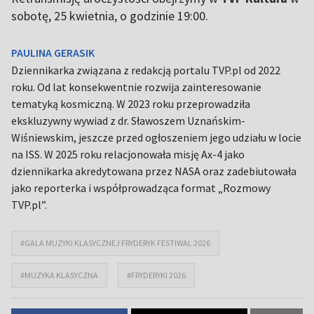
sobotę, 25 kwietnia, o godzinie 19:00.
PAULINA GERASIK
Dziennikarka związana z redakcją portalu TVP.pl od 2022
roku. Od lat konsekwentnie rozwija zainteresowanie
tematyką kosmiczną. W 2023 roku przeprowadziła
ekskluzywny wywiad z dr. Sławoszem Uznańskim-
Wiśniewskim, jeszcze przed ogłoszeniem jego udziału w locie
na ISS. W 2025 roku relacjonowała misję Ax-4 jako
dziennikarka akredytowana przez NASA oraz zadebiutowała
jako reporterka i współprowadząca format „Rozmowy
TVP.pl”.
#GALA MUZYKI KLASYCZNEJ FRYDERYK FESTIWAL 2026
#MUZYKA KLASYCZNA
#FRYDERYKI 2026