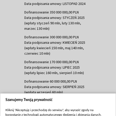
Data podpisania umowy: LISTOPAD 2024
Dofinansowanie 350 000 000,00 PLN
Data podpisania umowy: STYCZEŃ 2025
(wpłaty styczeń 90 mln, luty 130 mln,
marzec 130 mln)
Dofinansowanie 300 000 000,00 PLN
Data podpisania umowy: KWIECIEŃ 2025
(wpłaty kwiecień 150 mln, maj 140 mln,
czerwiec 10 mln)
Dofinansowanie 170 000 000,00 PLN
Data podpisania umowy: LIPIEC 2025
(wpłaty lipiec 160 mln, sierpień 10 mln)
Dofinansowanie 60 000 000,00 PLN
Data podpisania umowy: SIERPIEŃ 2025
(wpłata wrzesień 60 mln)
Szanujemy Twoją prywatność
Dofinansowanie 635 783 051,21 PLN
Data podpisania umowy: WRZESIEŃ 2025
Kliknij "Akceptuję i przechodzę do serwisu", aby wyrazić zgody na
(wpłata wrzesień 100 mln, październik 350
korzystanie z technologii automatycznego śledzenia i zbierania danych,