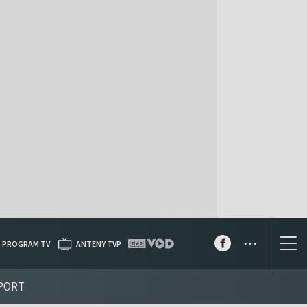
...
PROGRAM TV
ANTENY TVP
PORT