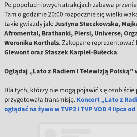
Po popołudniowych atrakcjach zabawa przenie
Tam o godzinie 20:00 rozpocznie się wielki wa
takie gwiazdy jak:
Justyna Steczkowska, Majka
Afromental, Brathanki, Piersi, Universe, Or
Weronika Korthals
. Zakopane reprezentować b
Giewont oraz Staszek Karpiel-Bułecka
.
Oglądaj „Lato z Radiem i Telewizją Polską”
Dla tych, którzy nie mogą pojawić się osobiści
przygotowała transmisję.
Koncert „Lato z Rad
oglądać na żywo w TVP2 i TVP VOD 4 lipca od