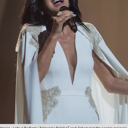
asie „Lato z Radiem i Telewizją Polską” jest Zakopane! Na scenie pojawią si