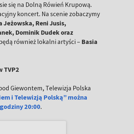
sie się na Dolną Rówień Krupową.
kacyjny koncert. Na scenie zobaczymy
 Jeżowska, Reni Jusis,
ganek, Dominik Dudek oraz
ędą również lokalni artyści –
Basia
 w TVP2
e pod Giewontem, Telewizja Polska
iem i Telewizją Polską” można
 godziny 20:00
.