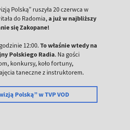
izją Polską” ruszyła 20 czerwca w
witała do Radomia,
a już w najbliższy
anie się Zakopane!
godzinie 12:00.
To właśnie wtedy na
jny Polskiego Radia
. Na gości
oom, konkursy, koło fortuny,
jęcia taneczne z instruktorem.
ewizją Polską” w TVP VOD