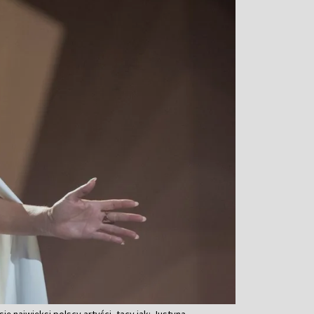
ę najwięksi polscy artyści, tacy jak: Justyna