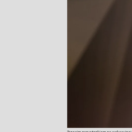
Trzecim przystankiem na wakacyjnej tr