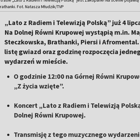
athanki. Fot. Natasza Młudzik/TVP
„Lato z Radiem i Telewizją Polską” już 4 lip
Na Dolnej Równi Krupowej wystąpią m.in. Ma
Steczkowska, Brathanki, Piersi i Afromental
listę gwiazd oraz godzinę rozpoczęcia jedne
wydarzeń w mieście.
O godzinie 12:00 na Górnej Równi Krupowe
„Z życia wzięte”.
Koncert „Lato z Radiem i Telewizją Polsk
Dolnej Równi Krupowej.
Transmisję z tego muzycznego wydarzeni