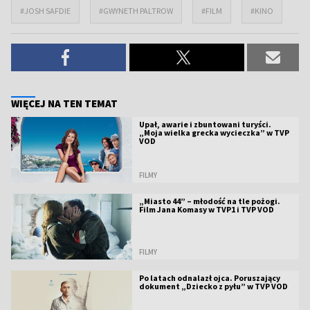
#JOSH SAFDIE
#GWYNETH PALTROW
#FILM
#KINO
WIĘCEJ NA TEN TEMAT
Upał, awarie i zbuntowani turyści.
„Moja wielka grecka wycieczka” w TVP
VOD
FILMY
„Miasto 44” – młodość na tle pożogi.
Film Jana Komasy w TVP1 i TVP VOD
FILMY
Po latach odnalazł ojca. Poruszający
dokument „Dziecko z pyłu” w TVP VOD