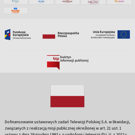
Dofinansowanie ustawowych zadań Telewizji Polskiej S.A. w likwidacji,
związanych z realizacją misji publicznej określonej w art. 21 ust. 1
ustawy z dnia 29 grudnia 1992 r. o radiofonii i telewizji (Dz. U. z 2022 r.