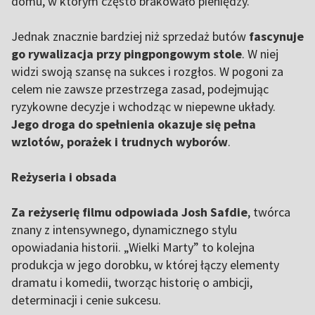
domu, w którym często brakowało pieniędzy.
Jednak znacznie bardziej niż sprzedaż butów
fascynuje
go rywalizacja przy pingpongowym stole
. W niej
widzi swoją szansę na sukces i rozgłos. W pogoni za
celem nie zawsze przestrzega zasad, podejmując
ryzykowne decyzje i wchodząc w niepewne układy.
Jego droga do spełnienia okazuje się pełna
wzlotów, porażek i trudnych wyborów
.
Reżyseria i obsada
Za reżyserię filmu odpowiada Josh Safdie
, twórca
znany z intensywnego, dynamicznego stylu
opowiadania historii. „Wielki Marty” to kolejna
produkcja w jego dorobku, w której łączy elementy
dramatu i komedii, tworząc historię o ambicji,
determinacji i cenie sukcesu.