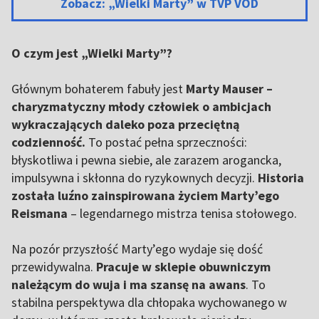
Zobacz: „Wielki Marty” w TVP VOD
O czym jest „Wielki Marty”?
Głównym bohaterem fabuły jest
Marty Mauser –
charyzmatyczny młody człowiek o ambicjach
wykraczających daleko poza przeciętną
codzienność.
To postać pełna sprzeczności:
błyskotliwa i pewna siebie, ale zarazem arogancka,
impulsywna i skłonna do ryzykownych decyzji.
Historia
została luźno zainspirowana życiem Marty’ego
Reismana
– legendarnego mistrza tenisa stołowego.
Na pozór przyszłość Marty’ego wydaje się dość
przewidywalna.
Pracuje w sklepie obuwniczym
należącym do wuja i ma szansę na awans
. To
stabilna perspektywa dla chłopaka wychowanego w