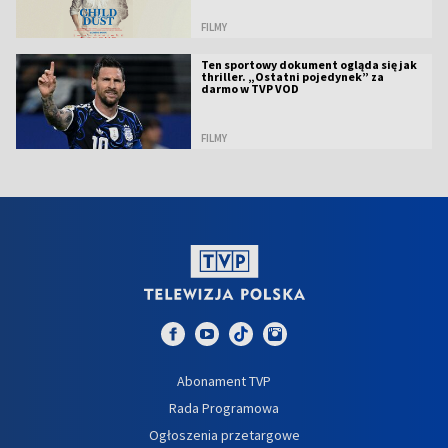
FILMY
Ten sportowy dokument ogląda się jak
thriller. „Ostatni pojedynek” za
darmo w TVP VOD
FILMY
Abonament TVP
Rada Programowa
Ogłoszenia przetargowe