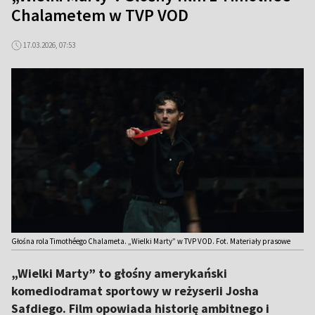
Chalametem w TVP VOD
17.03.2026, 07:53
Głośna rola Timothéego Chalameta. „Wielki Marty” w TVP VOD. Fot. Materiały prasowe
„Wielki Marty” to głośny amerykański
komediodramat sportowy w reżyserii Josha
Safdiego. Film opowiada historię ambitnego i