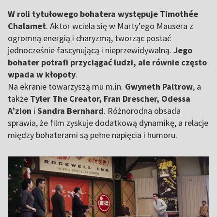
W roli tytułowego bohatera występuje Timothée
Chalamet
. Aktor wciela się w Marty’ego Mausera z
ogromną energią i charyzmą, tworząc postać
jednocześnie fascynującą i nieprzewidywalną.
Jego
bohater potrafi przyciągać ludzi, ale równie często
wpada w kłopoty
.
Na ekranie towarzyszą mu m.in.
Gwyneth Paltrow
, a
także
Tyler The Creator, Fran Drescher, Odessa
A’zion
i
Sandra Bernhard
. Różnorodna obsada
sprawia, że film zyskuje dodatkową dynamikę, a relacje
między bohaterami są pełne napięcia i humoru.