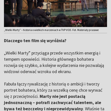
„Wielki Marty” – historia o wielkich marzeniach w TVP VOD. Fot. Materiały prasowe
Dlaczego ten film się wyróżnia?
„Wielki Marty” przyciąga przede wszystkim energią i
tempem opowieści. Historia głównego bohatera
rozwija się szybko, a kolejne wydarzenia nie pozwalają
widzowi oderwać wzroku od ekranu.
Fabuła łączy rywalizację z historią o ambicji i tworzy
portret bohatera, który za wszelką cenę chce wyrwać
się z przeciętności.
Marty nie jest postacią
jednoznaczną – potrafi zachwycać talentem, ale
bywa też bezczelny i nieprzewidywalny
. Właśnie ta