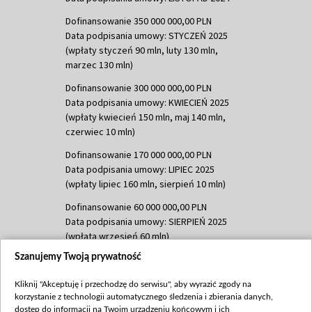
Dofinansowanie 350 000 000,00 PLN
Data podpisania umowy: STYCZEŃ 2025
(wpłaty styczeń 90 mln, luty 130 mln,
marzec 130 mln)
Dofinansowanie 300 000 000,00 PLN
Data podpisania umowy: KWIECIEŃ 2025
(wpłaty kwiecień 150 mln, maj 140 mln,
czerwiec 10 mln)
Dofinansowanie 170 000 000,00 PLN
Data podpisania umowy: LIPIEC 2025
(wpłaty lipiec 160 mln, sierpień 10 mln)
Dofinansowanie 60 000 000,00 PLN
Data podpisania umowy: SIERPIEŃ 2025
(wpłata wrzesień 60 mln)
Szanujemy Twoją prywatność
Dofinansowanie 635 783 051,21 PLN
Data podpisania umowy: WRZESIEŃ 2025
Kliknij "Akceptuję i przechodzę do serwisu", aby wyrazić zgody na
(wpłata wrzesień 100 mln, październik 350
korzystanie z technologii automatycznego śledzenia i zbierania danych,
mln, listopad 265 mln)
dostęp do informacji na Twoim urządzeniu końcowym i ich