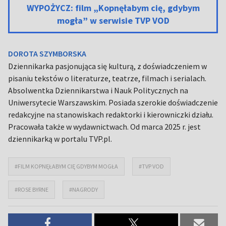
WYPOŻYCZ: film „Kopnęłabym cię, gdybym
mogła” w serwisie TVP VOD
DOROTA SZYMBORSKA
Dziennikarka pasjonująca się kulturą, z doświadczeniem w
pisaniu tekstów o literaturze, teatrze, filmach i serialach.
Absolwentka Dziennikarstwa i Nauk Politycznych na
Uniwersytecie Warszawskim. Posiada szerokie doświadczenie
redakcyjne na stanowiskach redaktorki i kierowniczki działu.
Pracowała także w wydawnictwach. Od marca 2025 r. jest
dziennikarką w portalu TVP.pl.
#FILM KOPNĘŁABYM CIĘ GDYBYM MOGŁA
#TVP VOD
#ROSE BYRNE
#NAGRODY