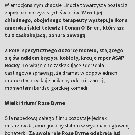
W emocjonalnym chaosie Lindzie towarzyszą postaci z
zupełnie nieoczywistych światów.
W roli jej
chłodnego, obojętnego terapeuty występuje ikona
amerykańskiej telewizji Conan O’Brien, który gra
tu z zaskakującą, ponurą powagą.
Z kolei specyficznego dozorcę motelu, stającego
się świadkiem kryzysu kobiety, kreuje raper A$AP
Rocky.
To właśnie te zaskakujące zderzenia
castingowe sprawiają, że dramat w odpowiednich
momentach zyskuje unikalny odcień czarnej,
momentami bardzo gorzkiej komedii.
Wielki triumf Rose Byrne
Siłą napędową całego filmu pozostaje jednak
mistrzowski, emocjonalny slalom w wykonaniu głównej
bohaterki.
Za swoją rolę Rose Byrne odebrała już