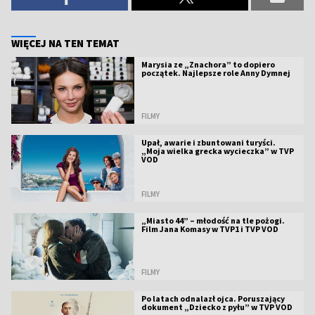
WIĘCEJ NA TEN TEMAT
Marysia ze „Znachora” to dopiero
początek. Najlepsze role Anny Dymnej
FILMY
Upał, awarie i zbuntowani turyści.
„Moja wielka grecka wycieczka” w TVP
VOD
FILMY
„Miasto 44” – młodość na tle pożogi.
Film Jana Komasy w TVP1 i TVP VOD
FILMY
Po latach odnalazł ojca. Poruszający
dokument „Dziecko z pyłu” w TVP VOD