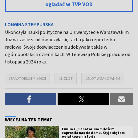
oglądać w TVP VOD
LONGINA STEMPURSKA
Ukończyła nauki polityczne na Uniwersytecie Warszawskim.
Już w czasie studiów uczyła się fachu jako reporterka
radiowa. Swoje doświadczenie zdobywała także w
ogólnopolskich dziennikach. W Telewizji Polskiej pracuje od
listopada 2024 roku.
#SANATORIUM MIŁOŚCI
#3. ZLOT
#ZLOT W ZAKOPANEM
WIĘCEJ NA TEN TEMAT
Emilia z „Sanatorium miłości”
zaprosiła nas do domu. Kryje się tam
wyjątkowa historia