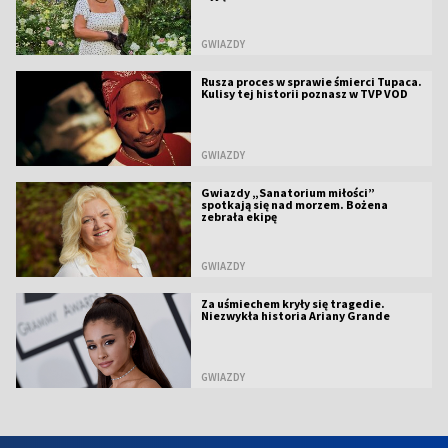
GWIAZDY
Rusza proces w sprawie śmierci Tupaca.
Kulisy tej historii poznasz w TVP VOD
GWIAZDY
Gwiazdy „Sanatorium miłości”
spotkają się nad morzem. Bożena
zebrała ekipę
GWIAZDY
Za uśmiechem kryły się tragedie.
Niezwykła historia Ariany Grande
GWIAZDY