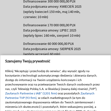
Dofinansowanie 300 000 000,00 PLN
Data podpisania umowy: KWIECIEŃ 2025
(wpłaty kwiecień 150 mln, maj 140 mln,
czerwiec 10 mln)
Dofinansowanie 170 000 000,00 PLN
Data podpisania umowy: LIPIEC 2025
(wpłaty lipiec 160 mln, sierpień 10 mln)
Dofinansowanie 60 000 000,00 PLN
Data podpisania umowy: SIERPIEŃ 2025
(wpłata wrzesień 60 mln)
Szanujemy Twoją prywatność
Dofinansowanie 635 783 051,21 PLN
Data podpisania umowy: WRZESIEŃ 2025
Kliknij "Akceptuję i przechodzę do serwisu", aby wyrazić zgody na
(wpłata wrzesień 100 mln, październik 350
korzystanie z technologii automatycznego śledzenia i zbierania danych,
mln, listopad 265 mln)
dostęp do informacji na Twoim urządzeniu końcowym i ich
przechowywanie oraz na przetwarzanie Twoich danych osobowych przez
Dofinansowanie 48 862 000,00 PLN
nas, czyli Telewizję Polską S.A. w likwidacji (zwaną dalej również „TVP”),
Data podpisania umowy: GRUDZIEŃ 2025
Zaufanych Partnerów z IAB* (1201 firm)
oraz pozostałych
Zaufanych
(wpłata grudzień 60,548 mln)
Partnerów TVP (93 firm)
, w celach marketingowych (w tym do
zautomatyzowanego dopasowania reklam do Twoich zainteresowań i
Dofinansowanie 900 000 000,00 PLN
mierzenia ich skuteczności) i pozostałych, które wskazujemy poniżej, a
Data podpisania umowy: LUTY 2026 (wpłata