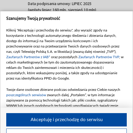
Data podpisania umowy: LIPIEC 2025
(wpłaty lipiec 160 mln, sierpień 10 mln)
Szanujemy Twoją prywatność
Dofinansowanie 60 000 000,00 PLN
Data podpisania umowy: SIERPIEŃ 2025
Kliknij "Akceptuję i przechodzę do serwisu", aby wyrazić zgody na
(wpłata wrzesień 60 mln)
korzystanie z technologii automatycznego śledzenia i zbierania danych,
Dofinansowanie 635 783 051,21 PLN
dostęp do informacji na Twoim urządzeniu końcowym i ich
przechowywanie oraz na przetwarzanie Twoich danych osobowych przez
Data podpisania umowy: WRZESIEŃ 2025
nas, czyli Telewizję Polską S.A. w likwidacji (zwaną dalej również „TVP”),
(wpłata wrzesień 100 mln, październik 350
Zaufanych Partnerów z IAB*
oraz pozostałych
Zaufanych Partnerów TVP
, w
mln, listopad 265 mln)
celach marketingowych (w tym do zautomatyzowanego dopasowania
reklam do Twoich zainteresowań i mierzenia ich skuteczności) i
Dofinansowanie 48 862 000,00 PLN
pozostałych, które wskazujemy poniżej, a także zgody na udostępnianie
Data podpisania umowy: GRUDZIEŃ 2025
przez nas identyfikatora PPID do Google.
(wpłata grudzień 60,548 mln)
Twoje dane osobowe zbierane podczas odwiedzania przez Ciebie naszych
Dofinansowanie 900 000 000,00 PLN
poszczególnych serwisów
zwanych dalej „Portalem”, w tym informacje
Data podpisania umowy: LUTY 2026 (wpłata
zapisywane za pomocą technologii takich jak: pliki cookie, sygnalizatory
26 lutego 80 mln, 4 marca 370 mln,
8
WWW lub innych podobnych technologii umożliwiających świadczenie
kwiecień 180 mln, 7 maja 180 mln, 8
dopasowanych i bezpiecznych usług, personalizację treści oraz reklam,
udostępnianie funkcji mediów społecznościowych oraz analizowanie ruchu
czerwca 90 mln)
Akceptuję i przechodzę do serwisu
w Internecie.