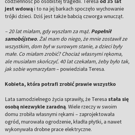
codzienność po osobistej tragedii. Teresa
od 35 lat
jest wdową
i to na jej barkach spoczęło wychowanie
trójki dzieci. Dziś jest także babcią czworga wnucząt.
– 20 lat miałam, gdy wyszłam za mąż.
Popełnił
samobójstwo
. Żal mam do niego, że mnie zostawił ze
wszystkim, dom był w surowym stanie, a dzieci były
małe. Co miałam zrobić? Chociaż własnymi rękoma,
ale musiałam skończyć. 40 lat czekałam, żeby było tak,
jak sobie wymarzyłam
– powiedziała Teresa.
Kobieta, która potrafi zrobić prawie wszystko
Lata samodzielnego życia sprawiły, że Teresa
stała się
osobą niezwykle zaradną
. Wiele rzeczy w swoim
domu zrobiła własnymi rękami – zaprojektowała
ogród, murowała ogrodzenie, kładła płytki, a nawet
wykonywała drobne prace elektryczne.