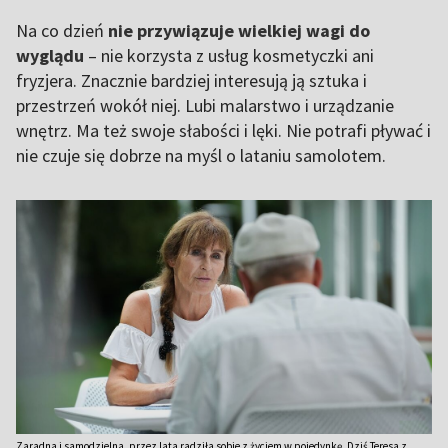
Na co dzień
nie przywiązuje wielkiej wagi do
wyglądu
– nie korzysta z usług kosmetyczki ani
fryzjera. Znacznie bardziej interesują ją sztuka i
przestrzeń wokół niej. Lubi malarstwo i urządzanie
wnętrz. Ma też swoje słabości i lęki. Nie potrafi pływać i
nie czuje się dobrze na myśl o lataniu samolotem.
Zaradna i samodzielna, przez lata radziła sobie z życiem w pojedynkę. Dziś Teresa z