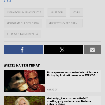
L.E.S.
#SANATORIUM MIŁOŚCI 2026
#8. SEZON
#TVP1
#PROGRAM DLA SENIORÓW
#UCZESTNICY PROGRAMU
#TERESA Z TARNOBRZEGA
WIĘCEJ NA TEN TEMAT
Rusza proces w sprawie śmierci Tupaca.
Kulisy tej historii poznasz w TVP VOD
GWIAZDY
Gwiazdy „Sanatorium miłości”
spotkają się nad morzem. Bożena
zebrała ekipę