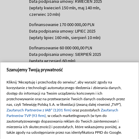
Data podpisania umowy: KWIECIEŃ 2025
(wpłaty kwiecień 150 mln, maj 140 mln,
czerwiec 10 mln)
Dofinansowanie 170 000 000,00 PLN
Data podpisania umowy: LIPIEC 2025
(wpłaty lipiec 160 mln, sierpień 10 mln)
Dofinansowanie 60 000 000,00 PLN
Data podpisania umowy: SIERPIEŃ 2025
(wpłata wrzesień 60 mln)
Szanujemy Twoją prywatność
Dofinansowanie 635 783 051,21 PLN
Data podpisania umowy: WRZESIEŃ 2025
Kliknij "Akceptuję i przechodzę do serwisu", aby wyrazić zgody na
(wpłata wrzesień 100 mln, październik 350
korzystanie z technologii automatycznego śledzenia i zbierania danych,
mln, listopad 265 mln)
dostęp do informacji na Twoim urządzeniu końcowym i ich
przechowywanie oraz na przetwarzanie Twoich danych osobowych przez
Dofinansowanie 48 862 000,00 PLN
nas, czyli Telewizję Polską S.A. w likwidacji (zwaną dalej również „TVP”),
Data podpisania umowy: GRUDZIEŃ 2025
Zaufanych Partnerów z IAB* (1201 firm)
oraz pozostałych
Zaufanych
(wpłata grudzień 60,548 mln)
Partnerów TVP (93 firm)
, w celach marketingowych (w tym do
zautomatyzowanego dopasowania reklam do Twoich zainteresowań i
Dofinansowanie 900 000 000,00 PLN
mierzenia ich skuteczności) i pozostałych, które wskazujemy poniżej, a
Data podpisania umowy: LUTY 2026 (wpłata
także zgody na udostępnianie przez nas identyfikatora PPID do Google.
26 lutego 80 mln, 4 marca 370 mln,
8