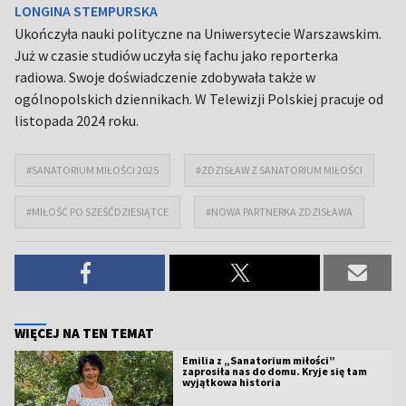
LONGINA STEMPURSKA
Ukończyła nauki polityczne na Uniwersytecie Warszawskim.
Już w czasie studiów uczyła się fachu jako reporterka
radiowa. Swoje doświadczenie zdobywała także w
ogólnopolskich dziennikach. W Telewizji Polskiej pracuje od
listopada 2024 roku.
#SANATORIUM MIŁOŚCI 2025
#ZDZISŁAW Z SANATORIUM MIŁOŚCI
#MIŁOŚĆ PO SZEŚĆDZIESIĄTCE
#NOWA PARTNERKA ZDZISŁAWA
WIĘCEJ NA TEN TEMAT
Emilia z „Sanatorium miłości”
zaprosiła nas do domu. Kryje się tam
wyjątkowa historia