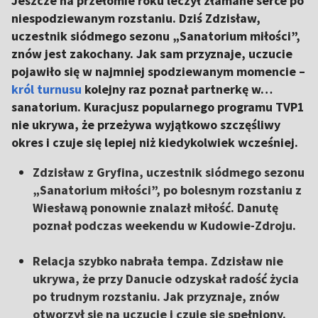
Jeszcze na przełomie roku leczył złamane serce po
niespodziewanym rozstaniu. Dziś Zdzisław,
uczestnik siódmego sezonu „Sanatorium miłości”,
znów jest zakochany. Jak sam przyznaje, uczucie
pojawiło się w najmniej spodziewanym momencie –
król turnusu
kolejny raz poznał partnerkę w…
sanatorium. Kuracjusz popularnego programu TVP1
nie ukrywa, że przeżywa wyjątkowo szczęśliwy
okres i czuje się lepiej niż kiedykolwiek wcześniej.
Zdzisław z Gryfina, uczestnik siódmego sezonu
„Sanatorium miłości”, po bolesnym rozstaniu z
Wiesławą ponownie znalazł miłość. Danutę
poznał podczas weekendu w Kudowie-Zdroju.
Relacja szybko nabrała tempa. Zdzisław nie
ukrywa, że przy Danucie odzyskał radość życia
po trudnym rozstaniu. Jak przyznaje, znów
otworzył się na uczucie i czuje się spełniony.