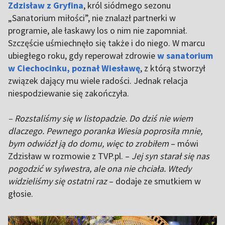
Zdzisław z Gryfina
, król siódmego sezonu
„Sanatorium miłości”, nie znalazł partnerki w
programie, ale łaskawy los o nim nie zapomniał.
Szczęście uśmiechnęło się także i do niego. W marcu
ubiegłego roku, gdy reperował zdrowie
w sanatorium
w Ciechocinku, poznał Wiesławę
, z którą stworzył
związek dający mu wiele radości. Jednak relacja
niespodziewanie się zakończyła.
– Rozstaliśmy się w listopadzie. Do dziś nie wiem
dlaczego. Pewnego poranka Wiesia poprosiła mnie,
bym odwiózł ją do domu, więc to zrobiłem
– mówi
Zdzisław w rozmowie z TVP.pl. –
Jej syn starał się nas
pogodzić w sylwestra, ale ona nie chciała. Wtedy
widzieliśmy się ostatni raz
– dodaje ze smutkiem w
głosie.