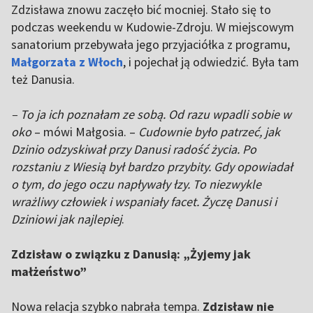
Zdzisława znowu zaczęło bić mocniej. Stało się to
podczas weekendu w Kudowie-Zdroju. W miejscowym
sanatorium przebywała jego przyjaciółka z programu,
Małgorzata z Włoch
, i pojechał ją odwiedzić. Była tam
też Danusia.
– To ja ich poznałam ze sobą. Od razu wpadli sobie w
oko
– mówi Małgosia. –
Cudownie było patrzeć, jak
Dzinio odzyskiwał przy Danusi radość życia. Po
rozstaniu z Wiesią był bardzo przybity. Gdy opowiadał
o tym, do jego oczu napływały łzy. To niezwykle
wrażliwy człowiek i wspaniały facet. Życzę Danusi i
Dziniowi jak najlepiej
.
Zdzisław o związku z Danusią: „Żyjemy jak
małżeństwo”
Nowa relacja szybko nabrała tempa.
Zdzisław nie