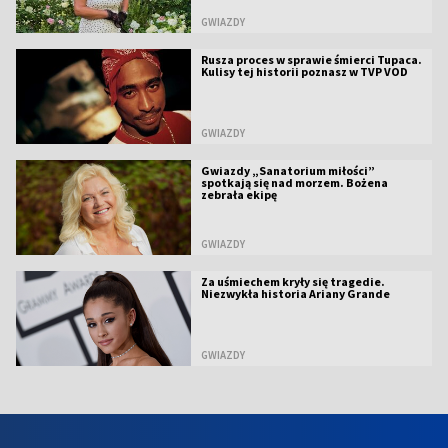
GWIAZDY
Rusza proces w sprawie śmierci Tupaca.
Kulisy tej historii poznasz w TVP VOD
GWIAZDY
Gwiazdy „Sanatorium miłości”
spotkają się nad morzem. Bożena
zebrała ekipę
GWIAZDY
Za uśmiechem kryły się tragedie.
Niezwykła historia Ariany Grande
GWIAZDY