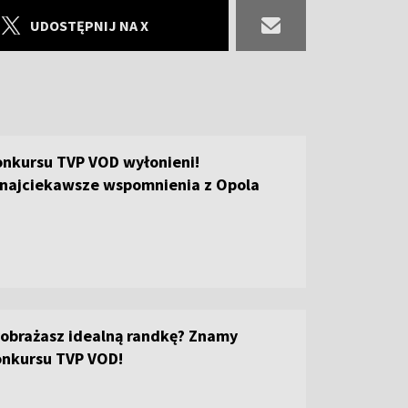
UDOSTĘPNIJ NA X
onkursu TVP VOD wyłonieni!
najciekawsze wspomnienia z Opola
yobrażasz idealną randkę? Znamy
onkursu TVP VOD!