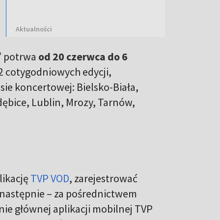
Aktualności
” potrwa
od 20 czerwca do 6
2 cotygodniowych edycji,
ie koncertowej: Bielsko-Biała,
ębice, Lublin, Mrozy, Tarnów,
likację
TVP VOD
, zarejestrować
 a następnie – za pośrednictwem
e głównej aplikacji mobilnej TVP