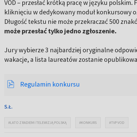
VOD – przesłać krótką pracę w języku polskim. 
kliknięciu w dedykowany moduł konkursowy 
Długość tekstu nie może przekraczać 500 znak
może przesłać tylko jedno zgłoszenie.
Jury wybierze 3 najbardziej oryginalne odpowie
wakacje, a lista laureatów zostanie opublikow
Regulamin konkursu
S.Ł.
#LATO Z RADIEM I TELEWIZJĄ POLSKĄ
#KONKURS
#TVP VOD