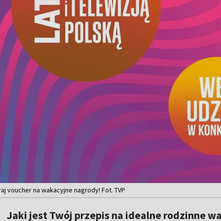
aj voucher na wakacyjne nagrody! Fot. TVP
Jaki jest Twój przepis na idealne rodzinne 