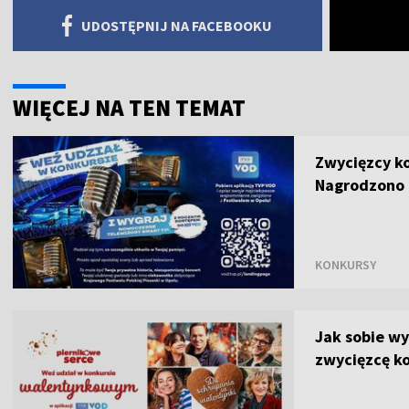
UDOSTĘPNIJ NA FACEBOOKU
WIĘCEJ NA TEN TEMAT
Zwycięzcy k
Nagrodzono 
KONKURSY
Jak sobie w
zwycięzcę k