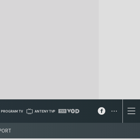
...
PROGRAM TV
ANTENY TVP
PORT