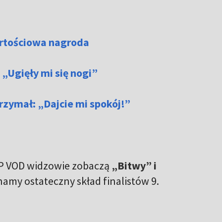
artościowa nagroda
 „Ugięły mi się nogi”
trzymał: „Dajcie mi spokój!”
TVP VOD widzowie zobaczą
„Bitwy” i
amy ostateczny skład finalistów 9.