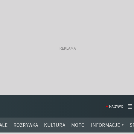
NA ŻYWO
ALE
ROZRYWKA
KULTURA
MOTO
INFORMACJE
S