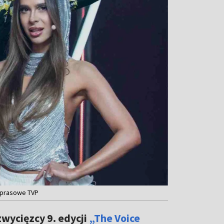
y prasowe TVP
wycięzcy 9. edycji
„The Voice