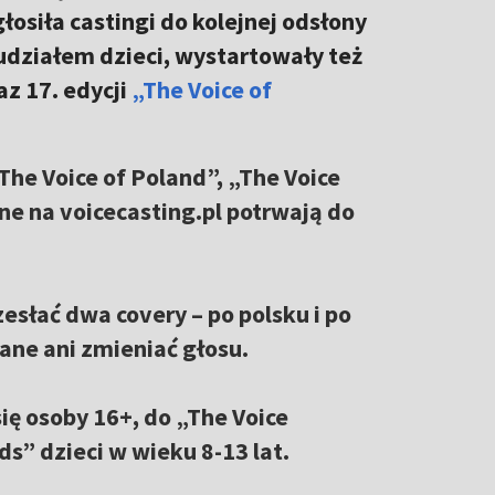
głosiła castingi do kolejnej odsłony
udziałem dzieci, wystartowały też
az 17. edycji
„The Voice of
The Voice of Poland”, „The Voice
ine na voicecasting.pl potrwają do
esłać dwa covery – po polsku i po
ane ani zmieniać głosu.
ię osoby 16+, do „The Voice
ds” dzieci w wieku 8-13 lat.