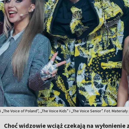
„The Voice of Poland”, „The Voice Kids” i „The Voice Senior”. Fot. Materiał
Choć widzowie wciąż czekają na wyłonienie z