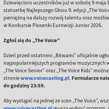
Dziewięcioro uczestników już w sobotę 9 maja b
statuetkę Najlepszego Głosu 9. edycji „The Voic
pieniężną na dalszy rozwój talentu oraz możl
w Konkursie Piosenki Eurowizji Junior 2026.
Zgłoś się do „The Voice”
Dzień przed ostatnimi „Bitwami” oficjalnie og
najpopularniejszych programów muzycznych w P
„The Voice Senior” oraz „The Voice Kids” można
stronie
www.voicecasting.pl
.
Formularze nale
do godziny 23:59.
Aby wystąpić na jednej ze scen „The Voice”, wsz
www.voicecasting.pl
muszą wybrać program, w