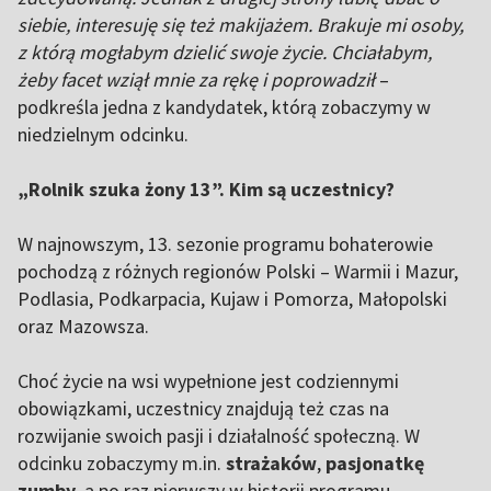
siebie, interesuję się też makijażem. Brakuje mi osoby,
z którą mogłabym dzielić swoje życie. Chciałabym,
żeby facet wziął mnie za rękę i poprowadził
–
podkreśla jedna z kandydatek, którą zobaczymy w
niedzielnym odcinku.
„Rolnik szuka żony 13”. Kim są uczestnicy?
W najnowszym, 13. sezonie programu bohaterowie
pochodzą z różnych regionów Polski – Warmii i Mazur,
Podlasia, Podkarpacia, Kujaw i Pomorza, Małopolski
oraz Mazowsza.
Choć życie na wsi wypełnione jest codziennymi
obowiązkami, uczestnicy znajdują też czas na
rozwijanie swoich pasji i działalność społeczną. W
odcinku zobaczymy m.in.
strażaków
,
pasjonatkę
zumby
, a po raz pierwszy w historii programu –