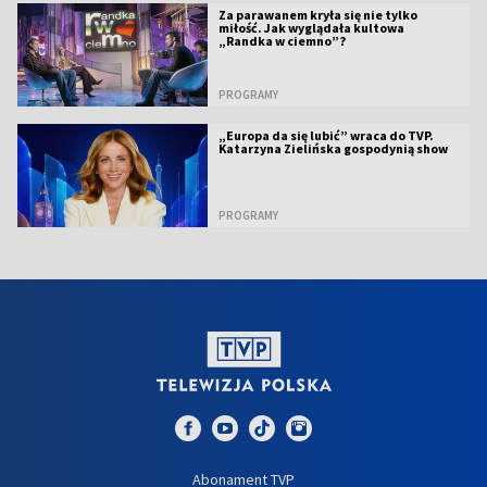
Za parawanem kryła się nie tylko
miłość. Jak wyglądała kultowa
„Randka w ciemno”?
PROGRAMY
„Europa da się lubić” wraca do TVP.
Katarzyna Zielińska gospodynią show
PROGRAMY
Abonament TVP