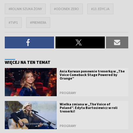
#ROLNIK SZUKA ŻONY
#ODCINEK ZERO
#13. EDYCJA
#TVP1
#PREMIERA
WIĘCEJ NA TEN TEMAT
Ania Karwan ponownie trenerką w „The
Voice Comeback Stage Powered by
Orange”
PROGRAMY
Wielka zmiana w „The Voice of
Poland”. Edyta Bartosiewicz w roli
trenerki!
PROGRAMY