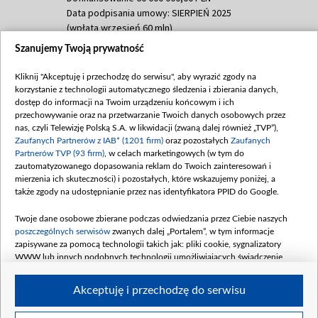
Data podpisania umowy: SIERPIEŃ 2025
(wpłata wrzesień 60 mln)
Szanujemy Twoją prywatność
Dofinansowanie 635 783 051,21 PLN
Data podpisania umowy: WRZESIEŃ 2025
Kliknij "Akceptuję i przechodzę do serwisu", aby wyrazić zgody na
(wpłata wrzesień 100 mln, październik 350
korzystanie z technologii automatycznego śledzenia i zbierania danych,
mln, listopad 265 mln)
dostęp do informacji na Twoim urządzeniu końcowym i ich
przechowywanie oraz na przetwarzanie Twoich danych osobowych przez
Dofinansowanie 48 862 000,00 PLN
nas, czyli Telewizję Polską S.A. w likwidacji (zwaną dalej również „TVP”),
Data podpisania umowy: GRUDZIEŃ 2025
Zaufanych Partnerów z IAB* (1201 firm)
oraz pozostałych
Zaufanych
(wpłata grudzień 60,548 mln)
Partnerów TVP (93 firm)
, w celach marketingowych (w tym do
zautomatyzowanego dopasowania reklam do Twoich zainteresowań i
Dofinansowanie 900 000 000,00 PLN
mierzenia ich skuteczności) i pozostałych, które wskazujemy poniżej, a
Data podpisania umowy: LUTY 2026 (wpłata
także zgody na udostępnianie przez nas identyfikatora PPID do Google.
26 lutego 80 mln, 4 marca 370 mln,
8
kwiecień 180 mln, 7 maja 180 mln, 8
Twoje dane osobowe zbierane podczas odwiedzania przez Ciebie naszych
czerwca 90 mln)
poszczególnych serwisów
zwanych dalej „Portalem”, w tym informacje
zapisywane za pomocą technologii takich jak: pliki cookie, sygnalizatory
Dofinansowanie 250 000 000,00 PLN
WWW lub innych podobnych technologii umożliwiających świadczenie
Data podpisania umowy LIPIEC 2026 (wpłata
dopasowanych i bezpiecznych usług, personalizację treści oraz reklam,
udostępnianie funkcji mediów społecznościowych oraz analizowanie ruchu
4 sierpnia 250 mln
Akceptuję i przechodzę do serwisu
w Internecie.