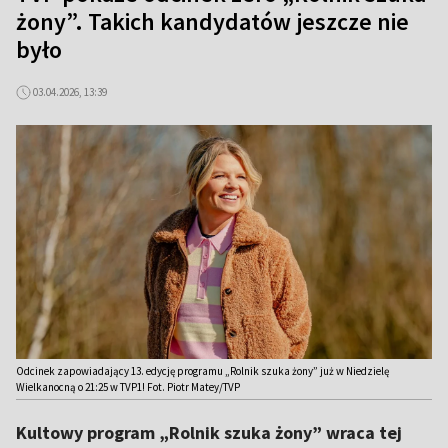
żony”. Takich kandydatów jeszcze nie
było
03.04.2026, 13:39
Odcinek zapowiadający 13. edycję programu „Rolnik szuka żony” już w Niedzielę
Wielkanocną o 21:25 w TVP1! Fot. Piotr Matey/TVP
Kultowy program „Rolnik szuka żony” wraca tej