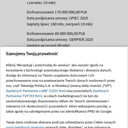
czerwiec 10 mln)
Dofinansowanie 170 000 000,00 PLN
Data podpisania umowy: LIPIEC 2025
(wpłaty lipiec 160 mln, sierpień 10 mln)
Dofinansowanie 60 000 000,00 PLN
Data podpisania umowy: SIERPIEŃ 2025
(wpłata wrzesień 60 mln)
Szanujemy Twoją prywatność
Dofinansowanie 635 783 051,21 PLN
Data podpisania umowy: WRZESIEŃ 2025
Kliknij "Akceptuję i przechodzę do serwisu", aby wyrazić zgody na
(wpłata wrzesień 100 mln, październik 350
korzystanie z technologii automatycznego śledzenia i zbierania danych,
mln, listopad 265 mln)
dostęp do informacji na Twoim urządzeniu końcowym i ich
przechowywanie oraz na przetwarzanie Twoich danych osobowych przez
Dofinansowanie 48 862 000,00 PLN
nas, czyli Telewizję Polską S.A. w likwidacji (zwaną dalej również „TVP”),
Data podpisania umowy: GRUDZIEŃ 2025
Zaufanych Partnerów z IAB* (1201 firm)
oraz pozostałych
Zaufanych
(wpłata grudzień 60,548 mln)
Partnerów TVP (93 firm)
, w celach marketingowych (w tym do
zautomatyzowanego dopasowania reklam do Twoich zainteresowań i
Dofinansowanie 900 000 000,00 PLN
mierzenia ich skuteczności) i pozostałych, które wskazujemy poniżej, a
Data podpisania umowy: LUTY 2026 (wpłata
także zgody na udostępnianie przez nas identyfikatora PPID do Google.
26 lutego 80 mln, 4 marca 370 mln,
8
kwiecień 180 mln, 7 maja 180 mln, 8
Twoje dane osobowe zbierane podczas odwiedzania przez Ciebie naszych
czerwca 90 mln)
poszczególnych serwisów
zwanych dalej „Portalem”, w tym informacje