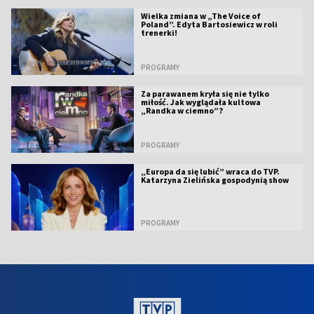
Wielka zmiana w „The Voice of
Poland”. Edyta Bartosiewicz w roli
trenerki!
PROGRAMY
Za parawanem kryła się nie tylko
miłość. Jak wyglądała kultowa
„Randka w ciemno”?
PROGRAMY
„Europa da się lubić” wraca do TVP.
Katarzyna Zielińska gospodynią show
PROGRAMY