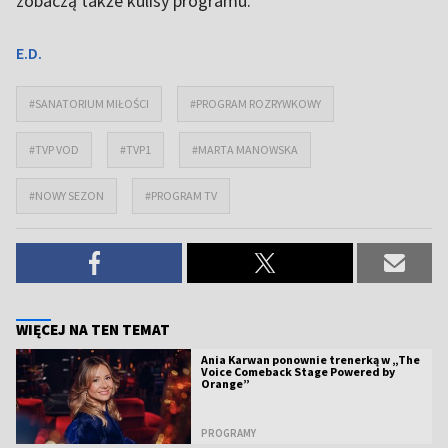
zobaczą także kulisy programu.
E.D.
#SANATORIUM MIŁOŚCI
#PROGRAM ROZRYWKOWY
#TVP VOD
#TVP1
#MARTA MANOWSKA
#NOWY SEZON
#PROGRAM TV
WIĘCEJ NA TEN TEMAT
Ania Karwan ponownie trenerką w „The
Voice Comeback Stage Powered by
Orange”
PROGRAMY