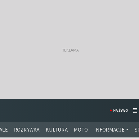
NA ŻYWO
ALE
ROZRYWKA
KULTURA
MOTO
INFORMACJE
S