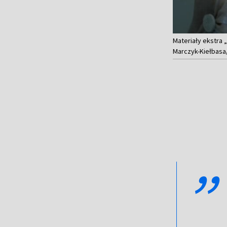
Materiały ekstra 
Marczyk-Kiełbasa
,,