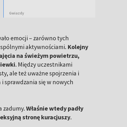
Gwiazdy
ało emocji – zarówno tych
i wspólnymi aktywnościami.
Kolejny
zajęcia na świeżym powietrzu,
piewki
. Między uczestnikami
esty, ale też uważne spojrzenia i
ia i sprawdzania się w nowych
la zadumy.
Właśnie wtedy padły
fleksyjną stronę kuracjuszy
.