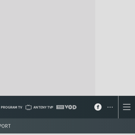
...
PROGRAM TV
ANTENY TVP
PORT