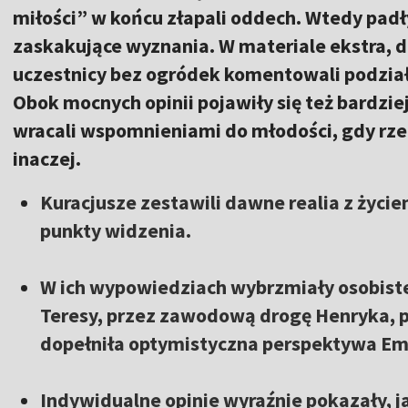
miłości” w końcu złapali oddech. Wtedy pad
zaskakujące wyznania. W materiale ekstra, 
uczestnicy bez ogródek komentowali podział
Obok mocnych opinii pojawiły się też bardziej
wracali wspomnieniami do młodości, gdy rz
inaczej.
Kuracjusze zestawili dawne realia z życi
punkty widzenia.
W ich wypowiedziach wybrzmiały osobist
Teresy, przez zawodową drogę Henryka, po
dopełniła optymistyczna perspektywa Emi
Indywidualne opinie wyraźnie pokazały, j