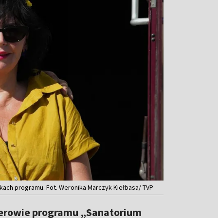
ikach programu. Fot. Weronika Marczyk-Kiełbasa/ TVP
terowie programu „Sanatorium