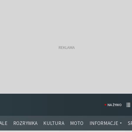
NA ŻYWO
ALE
ROZRYWKA
KULTURA
MOTO
INFORMACJE
S