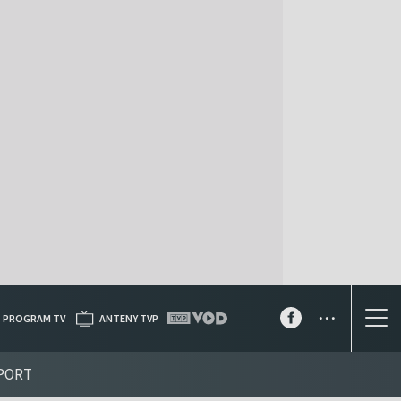
...
PROGRAM TV
ANTENY TVP
PORT