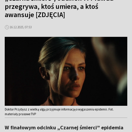
przegrywa, ktoś umiera, a ktoś
awansuje [ZDJĘCIA]
16.12.2025, 07:53
Doktor Przybysz z wielką ulgą przyjmuje informację o wygaszeniu epidemii. Fot.
materiały prasowe TVP
W finałowym odcinku „Czarnej śmierci” epidemia