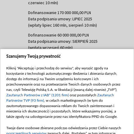
czerwiec 10 mln)
Dofinansowanie 170 000 000,00 PLN
Data podpisania umowy: LIPIEC 2025
(wpłaty lipiec 160 mln, sierpień 10 mln)
Dofinansowanie 60 000 000,00 PLN
Data podpisania umowy: SIERPIEŃ 2025
(wpłata wrzesień 60 mln)
Szanujemy Twoją prywatność
Dofinansowanie 635 783 051,21 PLN
Data podpisania umowy: WRZESIEŃ 2025
Kliknij "Akceptuję i przechodzę do serwisu", aby wyrazić zgody na
(wpłata wrzesień 100 mln, październik 350
korzystanie z technologii automatycznego śledzenia i zbierania danych,
mln, listopad 265 mln)
dostęp do informacji na Twoim urządzeniu końcowym i ich
przechowywanie oraz na przetwarzanie Twoich danych osobowych przez
Dofinansowanie 48 862 000,00 PLN
nas, czyli Telewizję Polską S.A. w likwidacji (zwaną dalej również „TVP”),
Data podpisania umowy: GRUDZIEŃ 2025
Zaufanych Partnerów z IAB* (1201 firm)
oraz pozostałych
Zaufanych
(wpłata grudzień 60,548 mln)
Partnerów TVP (93 firm)
, w celach marketingowych (w tym do
zautomatyzowanego dopasowania reklam do Twoich zainteresowań i
Dofinansowanie 900 000 000,00 PLN
mierzenia ich skuteczności) i pozostałych, które wskazujemy poniżej, a
Data podpisania umowy: LUTY 2026 (wpłata
także zgody na udostępnianie przez nas identyfikatora PPID do Google.
26 lutego 80 mln, 4 marca 370 mln,
8
kwiecień 180 mln, 7 maja 180 mln, 8
Twoje dane osobowe zbierane podczas odwiedzania przez Ciebie naszych
czerwca 90 mln)
poszczególnych serwisów
zwanych dalej „Portalem”, w tym informacje