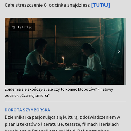
Całe streszczenie 6. odcinka znajdziesz
[TUTAJ]
1 / 4 zdjęć
Item
Epidemia się skończyła, ale czy to koniec kłopotów? Finałowy
1
odcinek „Czarnej śmierci”
of
4
DOROTA SZYMBORSKA
Dziennikarka pasjonująca się kulturą, z doświadczeniem w
pisaniu tekstów o literaturze, teatrze, filmach i serialach.
Absolwentka Dziennikarstwa i Nauk Politycznych na