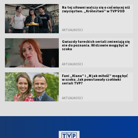
Na tej siłowni walczy się o coś więcej niż
zwycięstwo. „Królestwo” w TVP VOD
AKTUALNOŚCI
Gwiazdy tureckich seriali zmieniają się
nie do poznania. Widzowie mogą być w
szoku
AKTUALNOŚCI
Fani „Klanu” i „M jak miłość” mogą być
w szoku. Jak powstawały czołówki
seriali TVP?
AKTUALNOŚCI