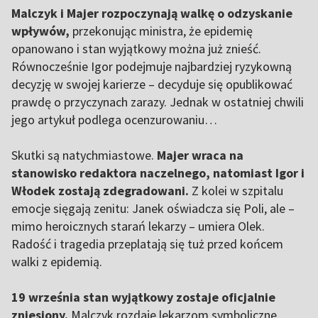
Malczyk i Majer rozpoczynają walkę o odzyskanie
wpływów,
przekonując ministra, że epidemię
opanowano i stan wyjątkowy można już znieść.
Równocześnie Igor podejmuje najbardziej ryzykowną
decyzję w swojej karierze – decyduje się opublikować
prawdę o przyczynach zarazy. Jednak w ostatniej chwili
jego artykuł podlega ocenzurowaniu…
Skutki są natychmiastowe.
Majer wraca na
stanowisko redaktora naczelnego, natomiast Igor i
Włodek zostają zdegradowani.
Z kolei w szpitalu
emocje sięgają zenitu: Janek oświadcza się Poli, ale –
mimo heroicznych starań lekarzy – umiera Olek.
Radość i tragedia przeplatają się tuż przed końcem
walki z epidemią.
19 września stan wyjątkowy zostaje oficjalnie
zniesiony.
Malczyk rozdaje lekarzom symboliczne