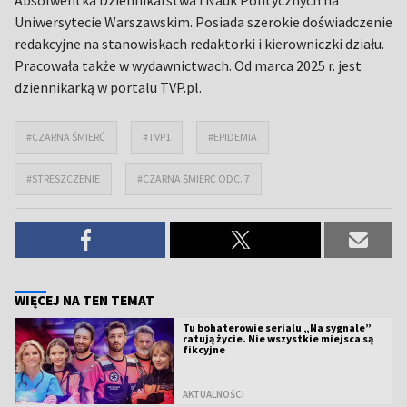
Uniwersytecie Warszawskim. Posiada szerokie doświadczenie
redakcyjne na stanowiskach redaktorki i kierowniczki działu.
Pracowała także w wydawnictwach. Od marca 2025 r. jest
dziennikarką w portalu TVP.pl.
#CZARNA ŚMIERĆ
#TVP1
#EPIDEMIA
#STRESZCZENIE
#CZARNA ŚMIERĆ ODC. 7
WIĘCEJ NA TEN TEMAT
Tu bohaterowie serialu „Na sygnale”
ratują życie. Nie wszystkie miejsca są
fikcyjne
AKTUALNOŚCI