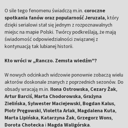
O sile tego fenomenu świadczą m.in.
coroczne
spotkania fanów oraz popularność Jeruzala
, który
dzięki serialowi stał się jednym z rozpoznawalnych
miejsc na mapie Polski. Twórcy podkreślają, że mają
świadomość odpowiedzialności związanej z
kontynuacją tak lubianej historii.
Kto wróci w „Ranczo. Zemsta wiedźm”?
W nowych odcinkach widzowie ponownie zobaczą wielu
aktorów doskonale znanych z poprzednich sezonów. Do
obsady wracają m.in.
Ilona Ostrowska
,
Cezary Żak
,
Artur Barciś
,
Marta Chodorowska
,
Grażyna
Zielińska
,
Sylwester Maciejewski
,
Bogdan Kalus
,
Piotr Pręgowski
,
Violetta Arlak
,
Magdalena Kuta
,
Marta Lipińska
,
Katarzyna Żak
,
Grzegorz Wons
,
Dorota Chotecka
i
Magda Waligórska
.