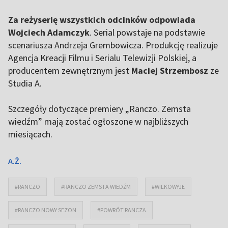
Za reżyserię wszystkich odcinków odpowiada
Wojciech Adamczyk
. Serial powstaje na podstawie
scenariusza Andrzeja Grembowicza. Produkcję realizuje
Agencja Kreacji Filmu i Serialu Telewizji Polskiej, a
producentem zewnętrznym jest
Maciej Strzembosz
ze
Studia A.
Szczegóły dotyczące premiery „Ranczo. Zemsta
wiedźm” mają zostać ogłoszone w najbliższych
miesiącach.
A.Ż.
#RANCZO
#RANCZO ZEMSTA WIEDŹM
#WILKOWYJE
#RANCZO NOWY SEZON
#POWRÓT RANCZA