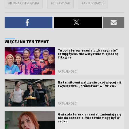
#ILONA OSTROWSKA
#CEZARY ŻAK
#ARTUR BARCIŚ
WIĘCEJ NA TEN TEMAT
Tu bohaterowie serialu „Na sygnale”
ratują życie. Nie wszystkie miejsca są
fikcyjne
AKTUALNOŚCI
Na tej siłowni walczy się o coś więcej niż
zwycięstwo. „Królestwo” w TVP VOD
AKTUALNOŚCI
Gwiazdy tureckich seriali zmieniają się
nie do poznania. Widzowie mogą być w
szoku