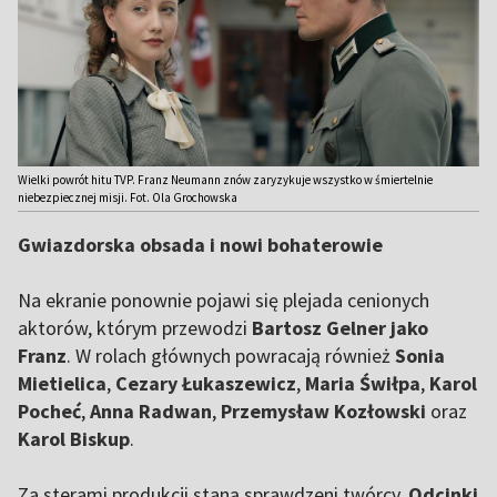
Wielki powrót hitu TVP. Franz Neumann znów zaryzykuje wszystko w śmiertelnie
niebezpiecznej misji. Fot. Ola Grochowska
Gwiazdorska obsada i nowi bohaterowie
Na ekranie ponownie pojawi się plejada cenionych
aktorów, którym przewodzi
Bartosz Gelner jako
Franz
. W rolach głównych powracają również
Sonia
Mietielica
,
Cezary Łukaszewicz
,
Maria Świłpa
,
Karol
Pocheć
,
Anna Radwan
,
Przemysław Kozłowski
oraz
Karol Biskup
.
Za sterami produkcji staną sprawdzeni twórcy.
Odcinki