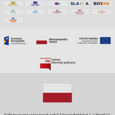
Dofinansowanie ustawowych zadań Telewizji Polskiej S.A. w likwidacji,