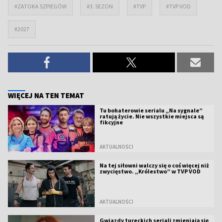
#ZATOKA SZPIEGÓW
#3. SEZON
#TVP
#TVP VOD
#2027
WIĘCEJ NA TEN TEMAT
Tu bohaterowie serialu „Na sygnale”
ratują życie. Nie wszystkie miejsca są
fikcyjne
AKTUALNOŚCI
Na tej siłowni walczy się o coś więcej niż
zwycięstwo. „Królestwo” w TVP VOD
AKTUALNOŚCI
Gwiazdy tureckich seriali zmieniają się