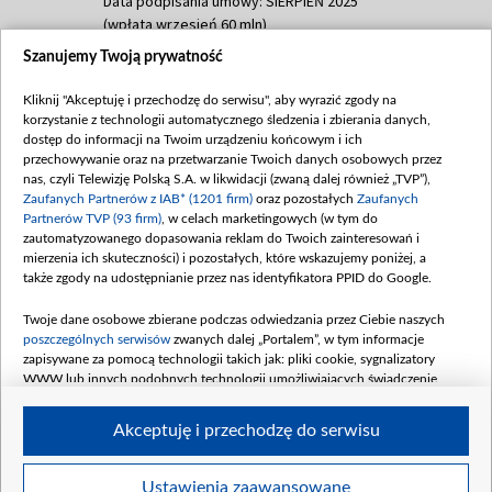
Data podpisania umowy: SIERPIEŃ 2025
(wpłata wrzesień 60 mln)
Szanujemy Twoją prywatność
Dofinansowanie 635 783 051,21 PLN
Data podpisania umowy: WRZESIEŃ 2025
Kliknij "Akceptuję i przechodzę do serwisu", aby wyrazić zgody na
(wpłata wrzesień 100 mln, październik 350
korzystanie z technologii automatycznego śledzenia i zbierania danych,
mln, listopad 265 mln)
dostęp do informacji na Twoim urządzeniu końcowym i ich
przechowywanie oraz na przetwarzanie Twoich danych osobowych przez
Dofinansowanie 48 862 000,00 PLN
nas, czyli Telewizję Polską S.A. w likwidacji (zwaną dalej również „TVP”),
Data podpisania umowy: GRUDZIEŃ 2025
Zaufanych Partnerów z IAB* (1201 firm)
oraz pozostałych
Zaufanych
(wpłata grudzień 60,548 mln)
Partnerów TVP (93 firm)
, w celach marketingowych (w tym do
zautomatyzowanego dopasowania reklam do Twoich zainteresowań i
Dofinansowanie 900 000 000,00 PLN
mierzenia ich skuteczności) i pozostałych, które wskazujemy poniżej, a
Data podpisania umowy: LUTY 2026 (wpłata
także zgody na udostępnianie przez nas identyfikatora PPID do Google.
26 lutego 80 mln, 4 marca 370 mln,
8
kwiecień 180 mln, 7 maja 180 mln, 8
Twoje dane osobowe zbierane podczas odwiedzania przez Ciebie naszych
czerwca 90 mln)
poszczególnych serwisów
zwanych dalej „Portalem”, w tym informacje
zapisywane za pomocą technologii takich jak: pliki cookie, sygnalizatory
Dofinansowanie 250 000 000,00 PLN
WWW lub innych podobnych technologii umożliwiających świadczenie
Data podpisania umowy LIPIEC 2026 (wpłata
dopasowanych i bezpiecznych usług, personalizację treści oraz reklam,
udostępnianie funkcji mediów społecznościowych oraz analizowanie ruchu
4 sierpnia 250 mln
Akceptuję i przechodzę do serwisu
w Internecie.
Twoje dane osobowe zbierane podczas odwiedzania przez Ciebie
Ustawienia zaawansowane