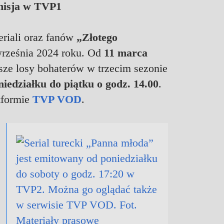
misja w TVP1
eriali oraz fanów
„Złotego
rześnia 2024 roku. Od
11 marca
sze losy bohaterów w trzecim sezonie
iedziałku do piątku o godz. 14.00
.
tformie
TVP VOD
.