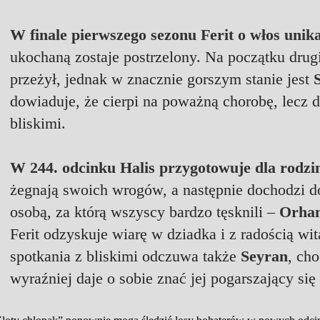
W finale pierwszego sezonu Ferit o włos unik
ukochaną zostaje postrzelony. Na początku drugi
przeżył, jednak w znacznie gorszym stanie jest
S
dowiaduje, że cierpi na poważną chorobę, lecz d
bliskimi.
W 244. odcinku Halis przygotowuje dla rodzi
żegnają swoich wrogów, a następnie dochodzi 
osobą, za którą wszyscy bardzo tęsknili –
Orha
Ferit odzyskuje wiarę w dziadka i z radością wi
spotkania z bliskimi odczuwa także
Seyran
, ch
wyraźniej daje o sobie znać jej pogarszający się