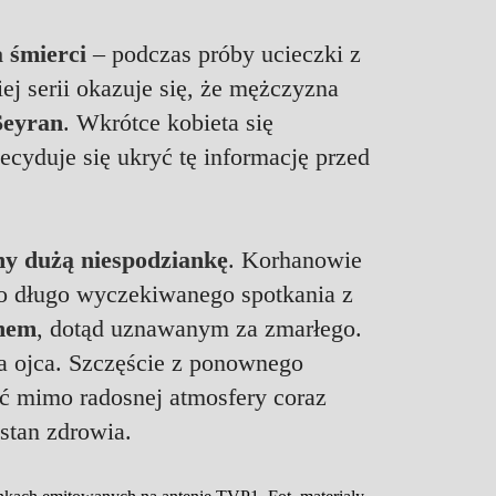
a śmierci
– podczas próby ucieczki z
ej serii okazuje się, że mężczyzna
eyran
. Wkrótce kobieta się
ecyduje się ukryć tę informację przed
ny dużą niespodziankę
. Korhanowie
do długo wyczekiwanego spotkania z
nem
, dotąd uznawanym za zmarłego.
ta ojca. Szczęście z ponownego
oć mimo radosnej atmosfery coraz
 stan zdrowia.