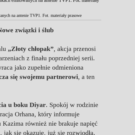
anych na antenie TVP1. Fot. materiały prasowe
Nowe związki i ślub
alu
„Złoty chłopak”
, akcja przenosi
zeniach z finału poprzedniej serii.
wraca jako zupełnie odmieniona
cza się swojemu partnerowi
, a ten
ycia u boku Diyar
. Spokój w rodzinie
acja Orhana, który informuje
u Kazima również nie brakuje napięć
jak się okazuje, już się rozwiodła.