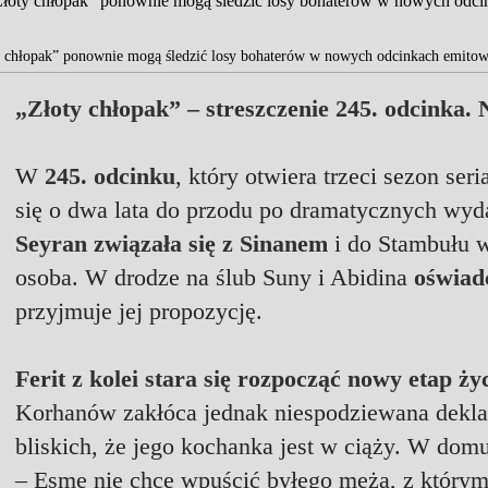
ty chłopak” ponownie mogą śledzić losy bohaterów w nowych odcinkach emitow
„Złoty chłopak” – streszczenie 245. odcinka. 
W
245. odcinku
, który otwiera trzeci sezon seri
się o dwa lata do przodu po dramatycznych wydar
Seyran związała się z Sinanem
i do Stambułu 
osoba. W drodze na ślub Suny i Abidina
oświad
przyjmuje jej propozycję.
Ferit z kolei stara się rozpocząć nowy etap ż
Korhanów zakłóca jednak niespodziewana deklar
bliskich, że jego kochanka jest w ciąży. W dom
– Esme nie chce wpuścić byłego męża, z którym, 