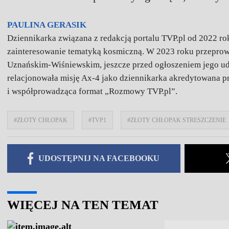
PAULINA GERASIK
Dziennikarka związana z redakcją portalu TVP.pl od 2022 ro
zainteresowanie tematyką kosmiczną. W 2023 roku przepro
Uznańskim-Wiśniewskim, jeszcze przed ogłoszeniem jego udz
relacjonowała misję Ax-4 jako dziennikarka akredytowana p
i współprowadząca format „Rozmowy TVP.pl”.
#ZŁOTY CHŁOPAK
#TVP1
#ZŁOTY CHŁOPAK STRESZCZENIE
UDOSTĘPNIJ NA FACEBOOKU
WIĘCEJ NA TEN TEMAT