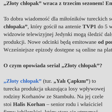
„Złoty chłopak” wraca z trzecim sezonem! E
To dobra wiadomość dla miłośników tureckich s
chłopaka”
, który gościł na antenie
TVP1
do 5 w
widzowie telewizyjnej Jedynki mogą śledzić dal
produkcji. Nowe odcinki będą emitowane
od pon
Wcześniejsze epizody dostępne są online na pla
O czym opowiada serial „Złoty chłopak”?
„Złoty chłopak”
(tur.
„Yalı Çapkını”
) to
turecka produkcja ukazująca losy wpływowej
rodziny Korhanów ze Stambułu. Na jej czele
stoi
Halis Korhan
– senior rodu i właściciel
firmy jubilerskiej, który stara się utrzymać