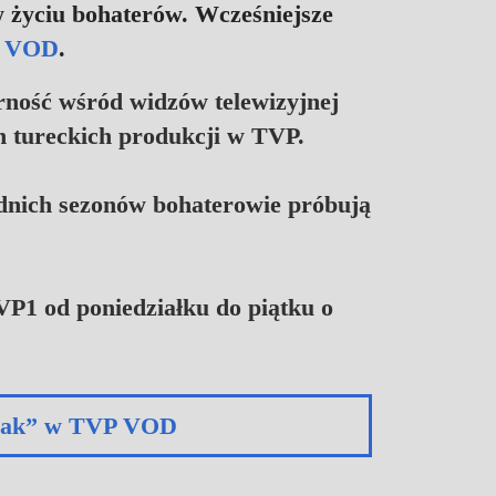
 życiu bohaterów. Wcześniejsze
 VOD
.
arność wśród widzów telewizyjnej
ch tureckich produkcji w TVP.
dnich sezonów bohaterowie próbują
P1 od poniedziałku do piątku o
łopak” w TVP VOD