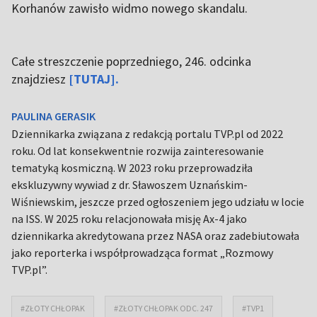
Korhanów zawisło widmo nowego skandalu.
Całe streszczenie poprzedniego, 246. odcinka
znajdziesz
[TUTAJ].
PAULINA GERASIK
Dziennikarka związana z redakcją portalu TVP.pl od 2022
roku. Od lat konsekwentnie rozwija zainteresowanie
tematyką kosmiczną. W 2023 roku przeprowadziła
ekskluzywny wywiad z dr. Sławoszem Uznańskim-
Wiśniewskim, jeszcze przed ogłoszeniem jego udziału w locie
na ISS. W 2025 roku relacjonowała misję Ax-4 jako
dziennikarka akredytowana przez NASA oraz zadebiutowała
jako reporterka i współprowadząca format „Rozmowy
TVP.pl”.
#ZŁOTY CHŁOPAK
#ZŁOTY CHŁOPAK ODC. 247
#TVP1