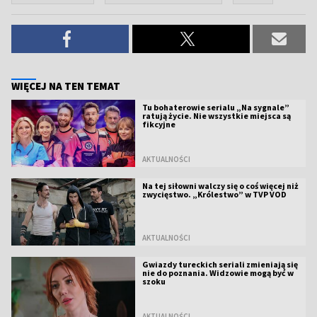
WIĘCEJ NA TEN TEMAT
Tu bohaterowie serialu „Na sygnale”
ratują życie. Nie wszystkie miejsca są
fikcyjne
AKTUALNOŚCI
Na tej siłowni walczy się o coś więcej niż
zwycięstwo. „Królestwo” w TVP VOD
AKTUALNOŚCI
Gwiazdy tureckich seriali zmieniają się
nie do poznania. Widzowie mogą być w
szoku
AKTUALNOŚCI