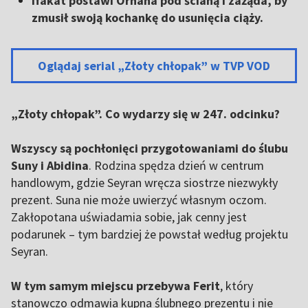
Ifakat postawi Orhana pod ścianą i zażąda, by
zmusił swoją kochankę do usunięcia ciąży.
Oglądaj serial „Złoty chłopak” w TVP VOD
„Złoty chłopak”. Co wydarzy się w 247. odcinku?
Wszyscy są pochłonięci przygotowaniami do ślubu
Suny i Abidina
. Rodzina spędza dzień w centrum
handlowym, gdzie Seyran wręcza siostrze niezwykły
prezent. Suna nie może uwierzyć własnym oczom.
Zakłopotana uświadamia sobie, jak cenny jest
podarunek – tym bardziej że powstał według projektu
Seyran.
W tym samym miejscu przebywa Ferit
, który
stanowczo odmawia kupna ślubnego prezentu i nie