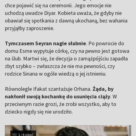
chce pojawić się na ceremonii. Jego emocje nie
uchodzą uwadze Diyar. Kobieta uważa, że gdyby nie
obawiał się spotkania z dawną ukochaną, bez wahania
przyjąłby zaproszenie.
Tymczasem Seyran nagle słabnie
. Po powrocie do
domu Esme wypytuje córkę, czy na pewno jest gotowa
na ślub. Martwi się, że decyzja o zamążpójściu zapadła
zbyt szybko – zwłaszcza że nie ma pewności, czy
rodzice Sinana w ogóle wiedzą o jej istnieniu.
Równolegle Ifakat szantażuje Orhana.
Żąda, by
nakłonił swoją kochankę do usunięcia ciąży
. W
przeciwnym razie grozi, że zrobi wszystko, aby to
dziecko nigdy się nie urodziło.
1 / 4 zdjęć