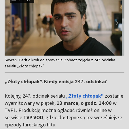
Item
Seyran i Ferit o krok od spotkania. Zobacz zdjęcia z 247. odcinka
1
serialu „Złoty chłopak”
of
4
„Złoty chłopak”. Kiedy emisja 247. odcinka?
Kolejny, 247. odcinek serialu
„Złoty chłopak”
zostanie
wyemitowany w piątek,
13 marca
,
o godz. 14:00
w
TVP1. Produkcję można oglądać również online w
serwisie
TVP VOD
, gdzie dostępne są też wcześniejsze
epizody tureckiego hitu.