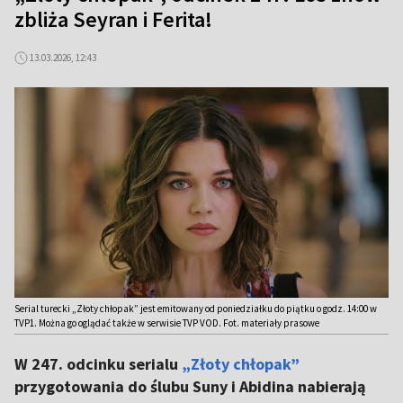
zbliża Seyran i Ferita!
13.03.2026, 12:43
Serial turecki „Złoty chłopak” jest emitowany od poniedziałku do piątku o godz. 14:00 w
TVP1. Można go oglądać także w serwisie TVP VOD. Fot. materiały prasowe
W 247. odcinku serialu
„Złoty chłopak”
przygotowania do ślubu Suny i Abidina nabierają