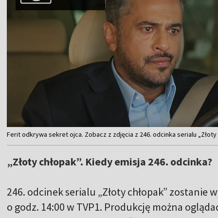
Item
Ferit odkrywa sekret ojca. Zobacz z zdjęcia z 246. odcinka serialu „Złot
1
of
„Złoty chłopak”. Kiedy emisja 246. odcinka?
4
246. odcinek serialu „Złoty chłopak” zostanie
o godz. 14:00 w TVP1. Produkcję można oglądać