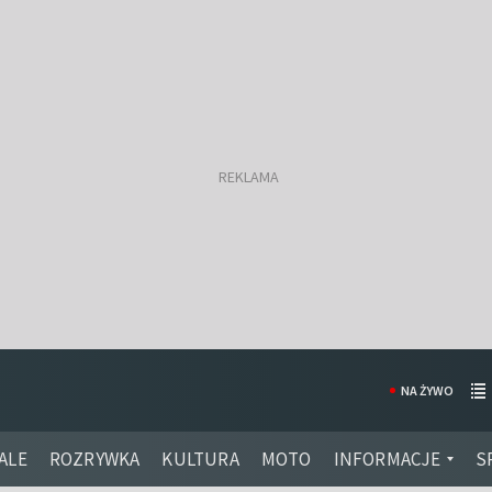
NA ŻYWO
ALE
ROZRYWKA
KULTURA
MOTO
INFORMACJE
S