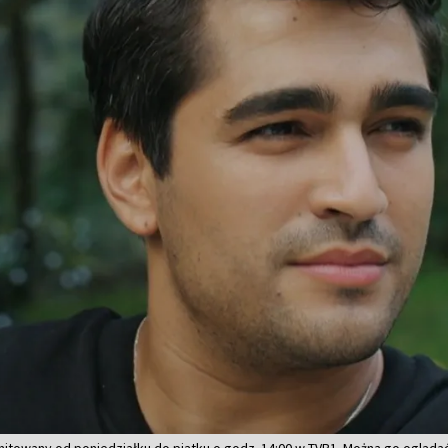
emitowany od poniedziałku do piątku o godz. 14:00 w TVP1. Można go ogląda