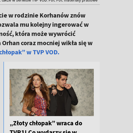
ęcie w rodzinie Korhanów znów
e pozwala mu kolejny ingerować w
omość, która może wywrócić
Orhan coraz mocniej wikła się w
y chłopak” w TVP VOD.
„Złoty chłopak” wraca do
TVP1! Co wydarzy się w