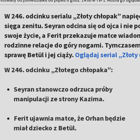
W 246. odcinku serialu „Złoty chłopak” napi
sięga zenitu. Seyran odcina się od ojca i ni
swoje życie, a Ferit przekazuje matce wiad
rodzinne relacje do góry nogami. Tymczasem 
sprawę Betül i jej ciąży.
Oglądaj serial „Złot
W 246. odcinku „Złotego chłopaka”:
Seyran stanowczo odrzuca próby
manipulacji ze strony Kazima.
Ferit ujawnia matce, że Orhan będzie
miał dziecko z Betül.