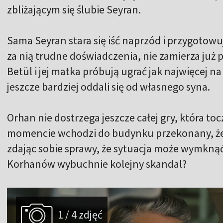
zbliżającym się ślubie Seyran.
Sama Seyran stara się iść naprzód i przygotowu
za nią trudne doświadczenia, nie zamierza już 
Betül i jej matka próbują ugrać jak najwięcej na c
jeszcze bardziej oddali się od własnego syna.
Orhan nie dostrzega jeszcze całej gry, która t
momencie wchodzi do budynku przekonany, że 
zdając sobie sprawy, że sytuacja może wymknąć 
Korhanów wybuchnie kolejny skandal?
1 / 4 zdjęć