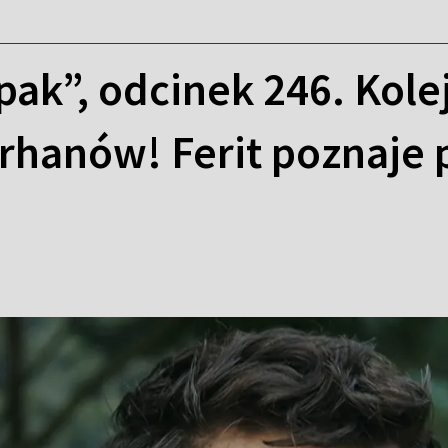
pak”, odcinek 246. Kole
orhanów! Ferit poznaje