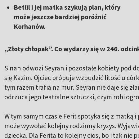
Betül i jej matka szykują plan, który
może jeszcze bardziej poróżnić
Korhanów.
„Złoty chłopak”. Co wydarzy się w 246. odcin
Sinan odwozi Seyran i pozostałe kobiety pod d
się Kazim. Ojciec próbuje wzbudzić litość u córk
tym razem trafia na mur. Seyran nie daje się zł
odrzuca jego teatralne sztuczki, czym robi og
W tym samym czasie Ferit spotyka się z matką i 
może wywołać kolejny rodzinny kryzys. Wyjawia,
dziecka. Dla Ferita to kolejny cios, bo i tak nie 