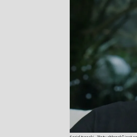
Serial turecki „Złoty chłopak” jest 