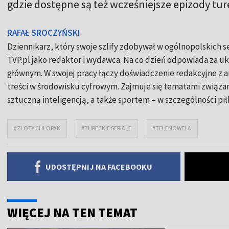
gdzie dostępne są też wcześniejsze epizody tur
RAFAŁ SROCZYŃSKI
Dziennikarz, który swoje szlify zdobywał w ogólnopolskich 
TVP.pl jako redaktor i wydawca. Na co dzień odpowiada za ukł
głównym. W swojej pracy łączy doświadczenie redakcyjne z
treści w środowisku cyfrowym. Zajmuje się tematami związa
sztuczną inteligencją, a także sportem – w szczególności pił
#ZŁOTY CHŁOPAK
#TURECKIE SERIALE
#TELENOWELA
UDOSTĘPNIJ NA FACEBOOKU
WIĘCEJ NA TEN TEMAT