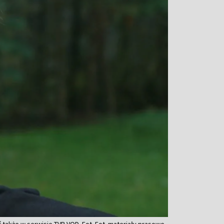
ć także w serwisie TVP VOD. Fot. Fot. materiały prasowe