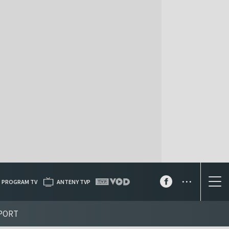
...
PROGRAM TV
ANTENY TVP
PORT