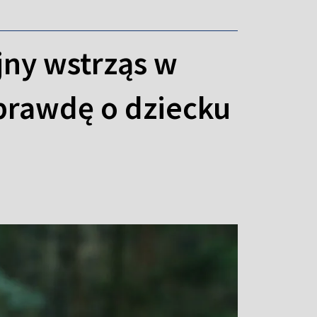
jny wstrząs w
 prawdę o dziecku