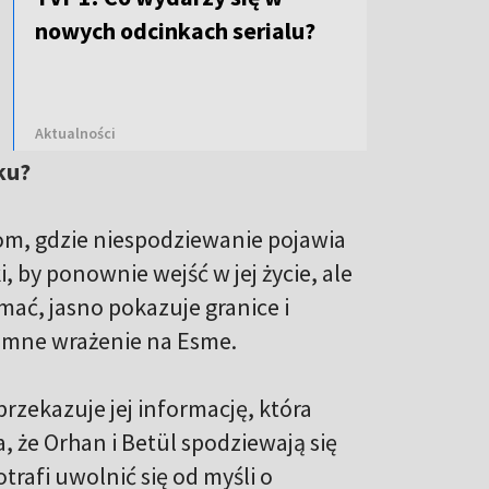
nowych odcinkach serialu?
Aktualności
ku?
om, gdzie niespodziewanie pojawia
i, by ponownie wejść w jej życie, ale
amać, jasno pokazuje granice i
romne wrażenie na Esme.
przekazuje jej informację, która
 że Orhan i Betül spodziewają się
potrafi uwolnić się od myśli o