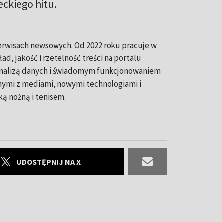
eckiego hitu.
serwisach newsowych. Od 2022 roku pracuje w
ad, jakość i rzetelność treści na portalu
 analizą danych i świadomym funkcjonowaniem
nymi z mediami, nowymi technologiami i
ką nożną i tenisem.
UDOSTĘPNIJ NA X