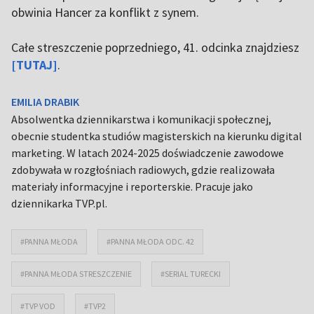
obwinia Hancer za konflikt z synem.
Całe streszczenie poprzedniego, 41. odcinka znajdziesz
[TUTAJ]
.
EMILIA DRABIK
Absolwentka dziennikarstwa i komunikacji społecznej,
obecnie studentka studiów magisterskich na kierunku digital
marketing. W latach 2024-2025 doświadczenie zawodowe
zdobywała w rozgłośniach radiowych, gdzie realizowała
materiały informacyjne i reporterskie. Pracuje jako
dziennikarka TVP.pl.
#PANNA MŁODA
#PANNA MŁODA ODC. 42
#PANNA MŁODA STRESZCZENIE
#SERIAL TURECKI
#TVP VOD
#TVP2