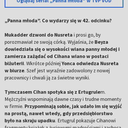
Oglądaj serial „Panna młoda” w TVP VOD
„Panna młoda”. Co wydarzy się w 42. odcinku?
Mukadder dzwoni do Nusreta
i prosi go, by
porozmawiał ze swoją córką. Wyjaśnia, że
Beyza
dowiedziała się o wysokości wiana panny młodej i
zamierza zażądać od Cihana wiano w postaci
biżuterii
. Wkrótce później
Yonca odwiedza Nusreta
w biurze
. Szef jest wyraźnie zadowolony z nowej
pracownicy i chwali ją za świetne wyniki.
Tymczasem Cihan spotyka się z Ertugrule
m.
Mężczyźni wspominają dawne czasy i trudne momenty
w firmie.
Przypominają sobie, jak udało im się wyjść
na prostą, nawet wtedy, gdy przedsiębiorstwo
było na skraju upadku
. Ertugrul pokazuje Cihanowi
fragmenty książek z życiowymi mądrościami i zachęca