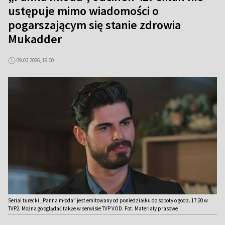
ustępuje mimo wiadomości o
pogarszającym się stanie zdrowia
Mukadder
09.03.2026, 19:00
Serial turecki „Panna młoda” jest emitowany od poniedziałku do soboty o godz. 17:20 w
TVP2. Można go oglądać także w serwisie TVP VOD. Fot. Materiały prasowe