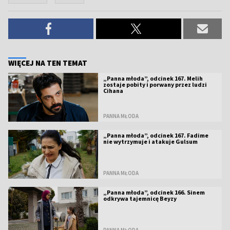
WIĘCEJ NA TEN TEMAT
„Panna młoda”, odcinek 167. Melih
zostaje pobity i porwany przez ludzi
Cihana
PANNA MŁODA
„Panna młoda”, odcinek 167. Fadime
nie wytrzymuje i atakuje Gulsum
PANNA MŁODA
„Panna młoda”, odcinek 166. Sinem
odkrywa tajemnicę Beyzy
PANNA MŁODA