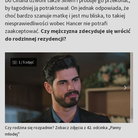
Do Cihana dzwoni także Sinem i próbuje go przekonać,
by łagodniej ją potraktował. On jednak odpowiada, że
choć bardzo szanuje matkę i jest mu bliska, to takiej
niesprawiedliwości wobec Hancer nie potrafi
zaakceptować.
Czy mężczyzna zdecyduje się wrócić
do rodzinnej rezydencji?
1 / 5 zdjęć
Item
Czy rodzina się rozpadnie? Zobacz zdjęcia z 42. odcinka „Panny
1
młodej”