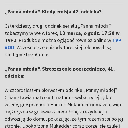
of
5
„Panna młoda”. Kiedy emisja 42. odcinka?
Czterdziesty drugi
odcinek serialu „Panna młoda”
zobaczymy w we wtorek,
10 marca, o godz. 17:20 w
TVP2
. Produkcję można oglądać również online w
TVP
VOD
. Wcześniejsze epizody tureckiej telenoweli są
dostępne bezpłatnie.
„Panna młoda”. Streszczenie poprzedniego, 41.
odcinka:
W czterdziestym pierwszym odcinku „Panny młodej”
Cihan stawia matce ultimatum – wybaczy jej tylko
wtedy, gdy przeprosi Hancer. Mukadder odmawia, więc
mężczyzna w gniewie zabiera żonę z rezydencji i
odwozi ją do domu, pokazując, że tym razem stoi po jej
stronie. Upokorzona Mukadder coraz gorzej się czuje i